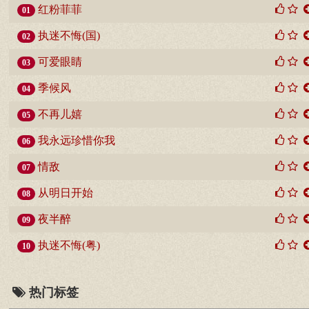
红粉菲菲
01
执迷不悔(国)
02
可爱眼睛
03
季候风
04
不再儿嬉
05
我永远珍惜你我
06
情敌
07
从明日开始
08
夜半醉
09
执迷不悔(粤)
10
热门标签