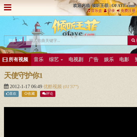
欢迎光临 倾听王菲::OFAYE.com
音乐盒
登录
免费注册
所有视频
音乐
综艺
电视剧
广告
娱乐
电影
天使守护你1
2012-1-17 06:49
优酷视频
(
01′37″
)
喜欢
收藏
评论