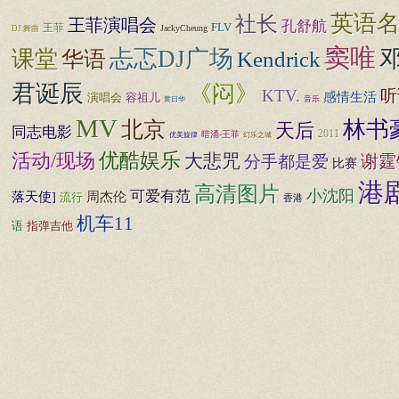
英语
社长
王菲演唱会
孔舒航
FLV
王菲
JackyCheung
DJ.舞曲
窦唯
忐忑DJ广场
课堂
Kendrick
华语
君诞辰
《闷》
KTV.
听
感情生活
演唱会
容祖儿
音乐
黄日华
MV
北京
林书
天后
同志电影
2011
暗涌-王菲
幻乐之城
优美旋律
优酷娱乐
活动/现场
大悲咒
谢霆
分手都是爱
比赛
港
高清图片
小沈阳
可爱有范
落天使]
周杰伦
流行
香港
机车11
指弹吉他
语