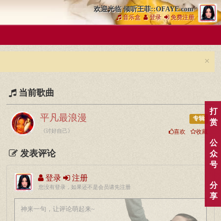
欢迎光临 倾听王菲::OFAYE.com
音乐盒
登录
免费注册
×
当前歌曲
打
平凡最浪漫
专辑
赏
《讨好自己》
喜欢
收藏
公
发表评论
众
号
登录
注册
分
您没有登录，如果还不是会员请先注册
享