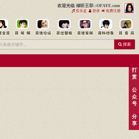
欢迎光临 倾听王菲::OFAYE.com
音乐盒
登录
免费注册
搜索
打
赏
公
众
号
分
享