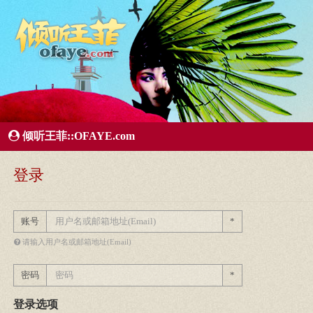
所有歌曲专辑
王菲新闻
王菲的精美图片
王菲精彩视频
王菲论坛
给王菲留言
用户中心
王
倾听王菲::OFAYE.com
登录
账号
*
请输入用户名或邮箱地址(Email)
密码
*
登录选项