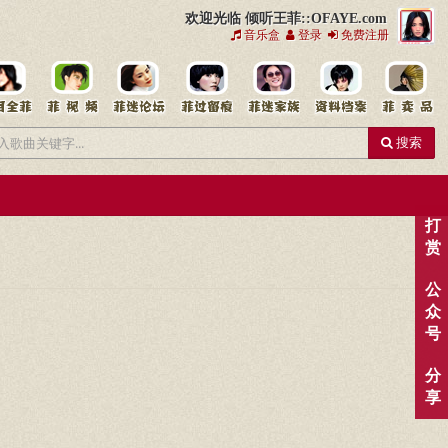
欢迎光临 倾听王菲::OFAYE.com
音乐盒
登录
免费注册
搜索
打
赏
公
众
号
分
享