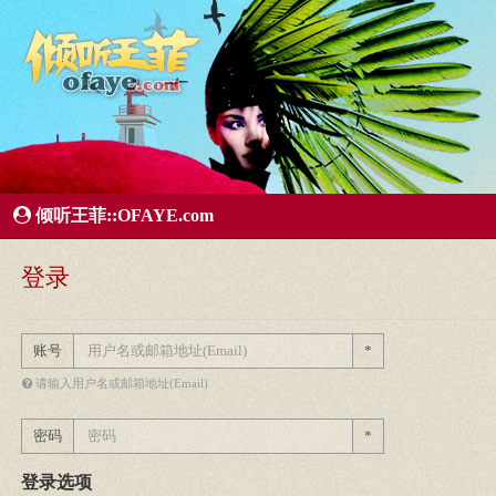
所有歌曲专辑
王菲新闻
王菲的精美图片
王菲精彩视频
王菲论坛
给王菲留言
用户中心
王
倾听王菲::OFAYE.com
登录
账号
*
请输入用户名或邮箱地址(Email)
密码
*
登录选项