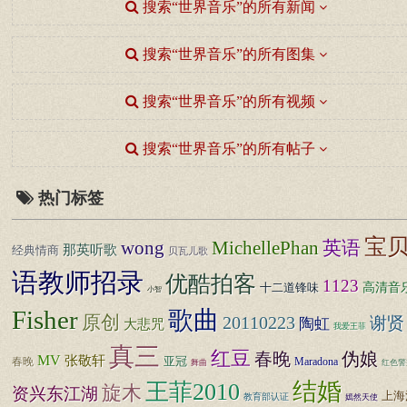
搜索“世界音乐”的所有新闻
搜索“世界音乐”的所有图集
搜索“世界音乐”的所有视频
搜索“世界音乐”的所有帖子
热门标签
宝
wong
MichellePhan
英语
那英听歌
经典情商
贝瓦儿歌
语教师招录
优酷拍客
1123
高清音
十二道锋味
小智
Fisher
歌曲
原创
20110223
谢贤
陶虹
大悲咒
我爱王菲
真三
红豆
春晚
伪娘
MV
张敬轩
亚冠
春晚
Maradona
舞曲
红色警
结婚
王菲2010
旋木
资兴东江湖
上海
教育部认证
嫣然天使