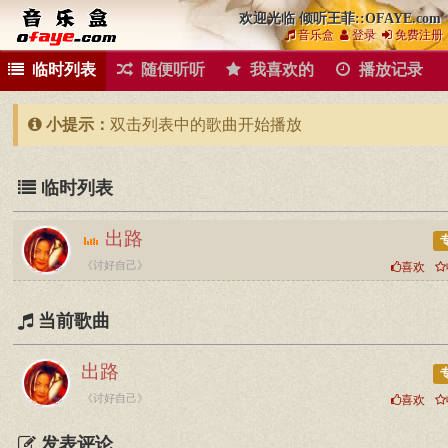
欢迎光临 倾听王菲::OFAYE.com
音乐盒
登录
免费注册
临时列表
随便听听
我喜欢的
播放记录
小提示：
双击列表中的歌曲开始播放
临时列表
出路
《讨好自己》
喜欢
当前歌曲
出路
《讨好自己》
喜欢
发表评论