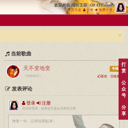
欢迎光临 倾听王菲::OFAYE.com
音乐盒
登录
免费注册
×
当前歌曲
打
天不变地变
专辑
赏
《讨好自己》
喜欢
收藏
公
发表评论
众
号
登录
注册
分
您没有登录，如果还不是会员请先注册
享