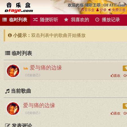
欢迎光临 倾听王菲::OFAYE.com
音乐盒
登录
免费注册
临时列表
随便听听
我喜欢的
播放记录
小提示：
双击列表中的歌曲开始播放
临时列表
爱与痛的边缘
《讨好自己》
喜欢
当前歌曲
爱与痛的边缘
《讨好自己》
喜欢
发表评论