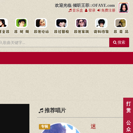
欢迎光临 倾听王菲::OFAYE.com
音乐盒
登录
免费注册
搜索
打
推荐唱片
赏
公
迷
专辑
众