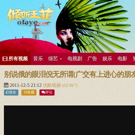
所有歌曲专辑
王菲新闻
王菲的精美图片
王菲精彩视频
王菲论坛
给王菲留言
用户中心
王
所有视频
音乐
综艺
电视剧
广告
娱乐
电影
别说俄的眼泪倪无所谓(广交有上进心的朋友QQ
2011-12-5 21:12
优酷视频
(
02′46″
)
喜欢
收藏
评论