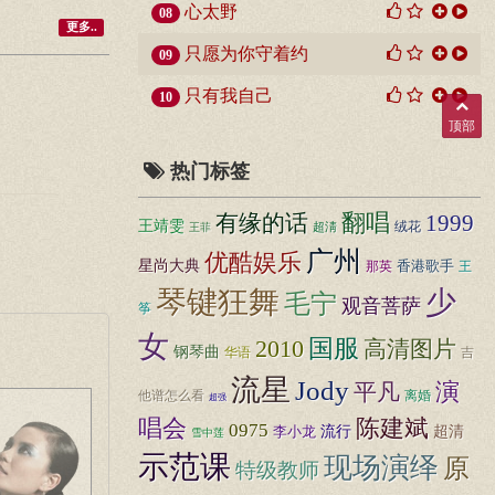
心太野
08
更多..
只愿为你守着约
09
只有我自己
10
顶部
热门标签
有缘的话
翻唱
1999
王靖雯
超淸
绒花
王菲
广州
优酷娱乐
星尚大典
香港歌手
王
那英
琴键狂舞
少
毛宁
观音菩萨
筝
女
国服
2010
高清图片
钢琴曲
华语
吉
流星
Jody
演
平凡
他谱怎么看
离婚
超强
唱会
陈建斌
0975
李小龙
流行
超清
雪中莲
示范课
现场演绎
原
特级教师