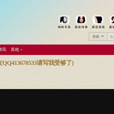
菲资料档案
王菲同款商品
资讯
其他
413670533请写我受够了)