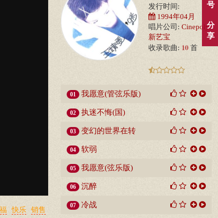
号
发行时间:
1994年04月
分
唱片公司:
Cinepoly
享
新艺宝
10
收录歌曲:
首
我愿意(管弦乐版)
01
执迷不悔(国)
02
变幻的世界在转
03
软弱
04
我愿意(弦乐版)
05
沉醉
06
冷战
07
福
快乐
销售