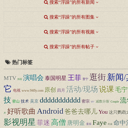
搜索“浮躁”的所有新闻
搜索“浮躁”的所有图集
搜索“浮躁”的所有视频
搜索“浮躁”的所有帖子
热门标签
逛街
新闻/
王菲
演唱会
MTV
泰国明星
普宁
韩国
它
活动/现场
说课
毛宁
原创
四月
电视
www.94fly.com
技
ddddddddddd
流
技术
吴京
密宗
密山
减数分裂
Couple
MV
Android
好听歌曲
爸爸去哪儿
You
这只鹦鹉
片
影视明星
高僧
Faye
菲迷
命中
唐明金
音乐
肖涵