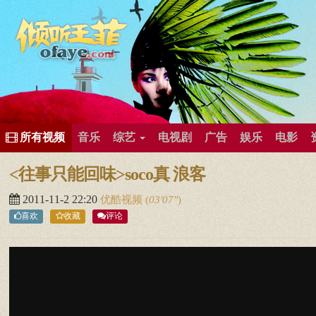
所有歌曲专辑
王菲新闻
王菲的精美图片
王菲精彩视频
王菲论坛
给王菲留言
用户中心
王
所有视频
音乐
综艺
电视剧
广告
娱乐
电影
<往事只能回味>soco真 浪客
2011-11-2 22:20
优酷视频
(
03′07″
)
喜欢
收藏
评论