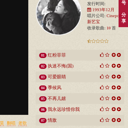
号
发行时间:
1993年12月
分
唱片公司:
Cinepoly
享
新艺宝
10
收录歌曲:
首
红粉菲菲
01
执迷不悔(国)
02
可爱眼睛
03
季候风
04
不再儿嬉
05
我永远珍惜你我
06
情敌
07
昊
翻唱
老歌