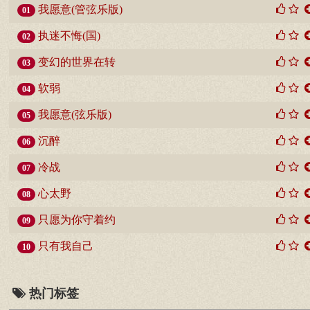
我愿意(管弦乐版)
01
执迷不悔(国)
02
变幻的世界在转
03
软弱
04
我愿意(弦乐版)
05
沉醉
06
冷战
07
心太野
08
只愿为你守着约
09
只有我自己
10
热门标签