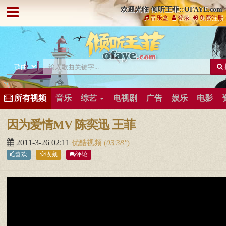
欢迎光临 倾听王菲::OFAYE.com
音乐盒
登录
免费注册
所有视频
音乐
综艺
电视剧
广告
娱乐
电影
因为爱情MV 陈奕迅 王菲
2011-3-26 02:11
优酷视频
(
03′38″
)
喜欢
收藏
评论