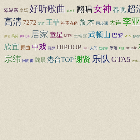
好听歌曲
女神
超
翻唱
春晚
翠湖寒
李嫣
容祖儿
李
高清
旋木
7272
王菲
大连
神不在的
同步课
梦游
居家
武顿山
童星
巴黎
王靖雯
MTV
原创
搞笑
MTV.
妙在
罗马之子
中戏
欣宜
HIPHOP
原曲
music
堕落
沉醉
IKU
人间
范冰冰
刘谦
乐队
宗纬
谢贤
GTA5
港台TOP
魏晨
回向偈
活动/