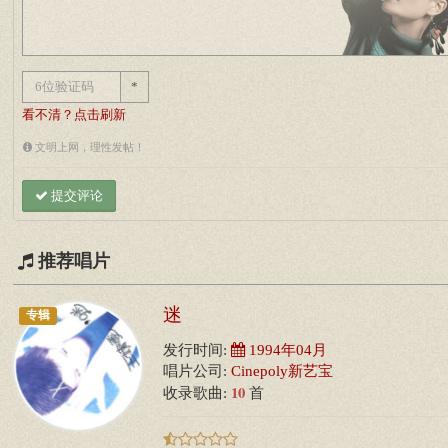
*
看不清？点击刷新
文明上网，理性发帖！
提交评论
推荐唱片
迷
专辑
发行时间:
1994年04月
唱片公司:
Cinepoly新艺宝
10
收录歌曲:
首