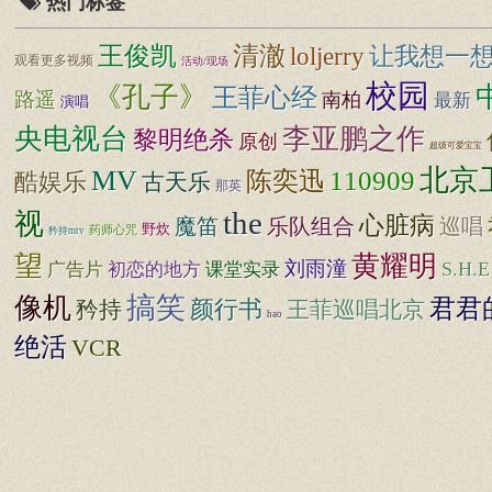
热门标签
清澈
王俊凯
loljerry
让我想一
观看更多视频
活动/现场
校园
《孔子》
王菲心经
路遥
南柏
最新
演唱
央电视台
李亚鹏之作
黎明绝杀
原创
超级可爱宝宝
北京
MV
110909
陈奕迅
酷娱乐
古天乐
那英
the
视
心脏病
魔笛
乐队组合
巡唱
野炊
药师心咒
矜持mtv
望
黄耀明
刘雨潼
S.H.E
广告片
初恋的地方
课堂实录
搞笑
像机
君君
矜持
颜行书
王菲巡唱北京
hao
绝活
VCR