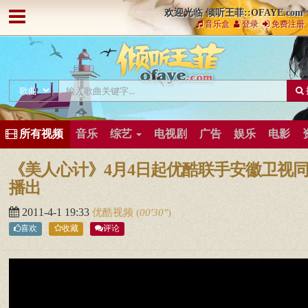
欢迎光临 倾听王菲::OFAYE.com
音乐盒
登录
免费注册
所有视频
音乐
综艺
电视剧
广告
娱乐
电影
《美人心计》4月4日起优酷联手安徽卫视
播出
2011-4-1 19:33
优酷视频
(
00′30″
)
喜欢
收藏
评论