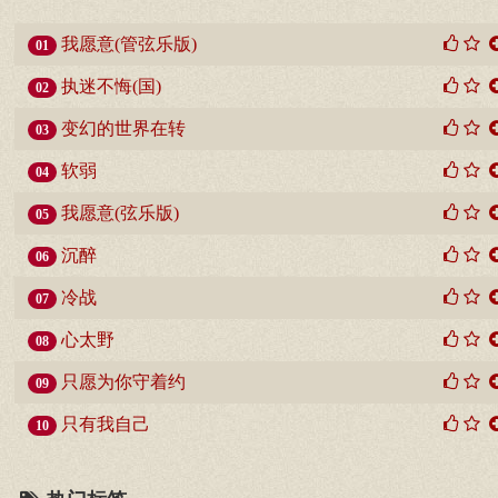
我愿意(管弦乐版)
01
执迷不悔(国)
02
变幻的世界在转
03
软弱
04
我愿意(弦乐版)
05
沉醉
06
冷战
07
心太野
08
只愿为你守着约
09
只有我自己
10