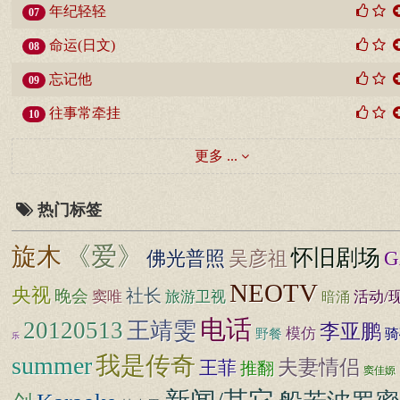
年纪轻轻
07
命运(日文)
08
忘记他
09
往事常牵挂
10
更多 ...
热门标签
《爱》
旋木
怀旧剧场
佛光普照
G
吴彦祖
NEOTV
央视
社长
晚会
窦唯
旅游卫视
暗涌
活动/
电话
20120513
王靖雯
李亚鹏
模仿
骑
野餐
乐
summer
我是传奇
夫妻情侣
王菲
推翻
窦佳嫄