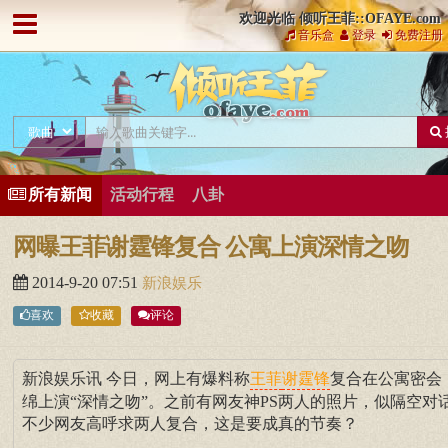
欢迎光临 倾听王菲::OFAYE.com
音乐盒
登录
免费注册
所有新闻
活动行程
八卦
网曝王菲谢霆锋复合 公寓上演深情之吻
2014-9-20 07:51
新浪娱乐
喜欢
收藏
评论
新浪娱乐讯 今日，网上有爆料称
复合在公寓密会
王菲
谢霆锋
绵上演“深情之吻”。之前有网友神PS两人的照片，似隔空对
不少网友高呼求两人复合，这是要成真的节奏？