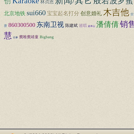
新闻/其它
般若波罗蜜
Karaoke
创
林贞恩
木吉他
sui660
北京地铁
宝宝起名打分
创意婚礼
全
销
潘倩倩
东南卫视
860300500
陈建斌
巡唱
赛
赵本山
慧
窦唯窦靖童
Bigbang
往事