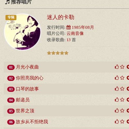
推荐唱片
迷人的卡勒
专辑
发行时间:
1985年08月
唱片公司:
云南音像
13
收录歌曲:
首
月光小夜曲
01
你照亮我的心
02
口琴的故事
03
邮递员
04
世界之顶
05
故乡从不拒绝我
06