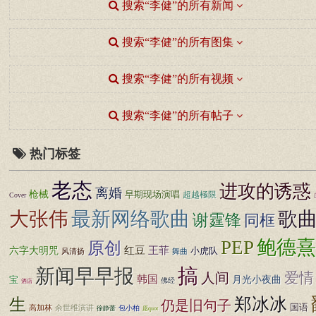
搜索“李健”的所有新闻
搜索“李健”的所有图集
搜索“李健”的所有视频
搜索“李健”的所有帖子
热门标签
老态
进攻的诱惑
离婚
枪械
早期现场演唱
超越極限
Cover
大张伟
最新网络歌曲
歌
谢霆锋
同框
鲍德熹
PEP
原创
王菲
红豆
六字大明咒
小虎队
风清扬
舞曲
搞
新闻早早报
爱情
人间
韩国
月光小夜曲
宝
佛经
酒店
郑冰冰
生
仍是旧句子
国语
高加林
余世维演讲
包小柏
徐静蕾
愿quot