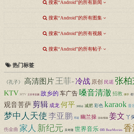
搜索“Android”的所有新闻
搜索“Android”的所有图集
搜索“Android”的所有视频
搜索“Android”的所有帖子
热门标签
张柏
王菲-
高清图片
冷战
原创
《孔子》
民谣
嗓音清澈
KTV
故乡的
车广告
招教
MTV
都
佛学
王菲李亚鹏
karaok
剪辑
何平
观音菩萨
成龙
彩色
减肥
音
演唱会
梦中人天使
李亚鹏
姜文
幽兰操
丫
邓超
活动/现场
新纪元
香
家人
世界音乐
伤金曲
on
BearMovies
吴奇隆