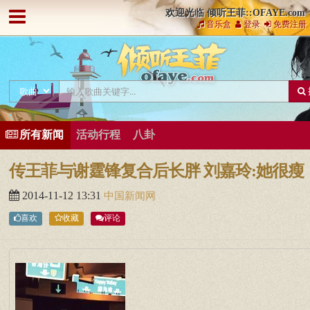
欢迎光临 倾听王菲::OFAYE.com
音乐盒
登录
免费注册
所有新闻
活动行程
八卦
传王菲与谢霆锋复合后长胖 刘嘉玲:她很瘦
2014-11-12 13:31
中国新闻网
喜欢
收藏
评论