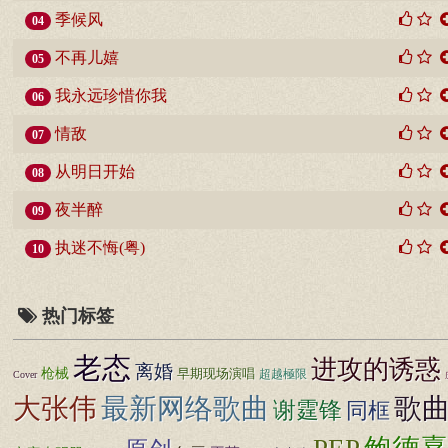
季候风
04
不再儿嬉
05
我永远珍惜你我
06
情敌
07
从明日开始
08
夜半醉
09
执迷不悔(粤)
10
热门标签
老态
进攻的诱惑
离婚
枪械
早期现场演唱
超越極限
Cover
大张伟
最新网络歌曲
歌
谢霆锋
同框