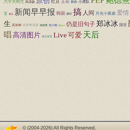
鲍德熹
PEP
原创
王菲
红豆
六字大明咒
小虎队
风清扬
舞曲
搞
新闻早早报
爱情
人间
韩国
月光小夜曲
宝
佛经
酒店
郑冰冰
生
仍是旧句子
国语
高加林
余世维演讲
包小柏
徐静蕾
愿quot
天后
唱
高清图片
Live
可爱
佛光普照
© (2004-2026) All Rights Reserved.