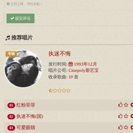
文明上网，理性发帖！
提交评论
推荐唱片
执迷不悔
专辑
发行时间:
1993年12月
唱片公司:
Cinepoly新艺宝
10
收录歌曲:
首
红粉菲菲
01
执迷不悔(国)
02
可爱眼睛
03