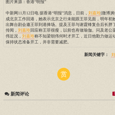
图片来源：香港“明报”
中新网11月12日电 据香港“明报”消息，日前，
[微博]
刘嘉玲
成北京工作回港，她表示北京之行未能跟王菲见面，明年初
出舞台剧会邀王菲到港捧场。提及王菲与谢霆锋复合后长胖
传闻，
回应称王菲很瘦，以前也有做瑜伽。问及老公
刘嘉玲
伟近况，
称不知梁朝伟何时才开工，近日他勤力做运
刘嘉玲
保持状态准备开工，并非需要减肥。
新闻关键字：
赏
新闻评论