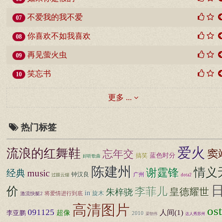
不爱我的我不爱
07
你喜欢不如我喜欢
08
再见萤火虫
09
笑忘书
10
更多 ...
热门标签
爱火
流浪的红舞鞋
窦
忘年交
搞笑
蓝色时分
好听歌曲
陈建州
情义
谢霆锋
经典
music
钟汉良
广州
过眼云烟
dota2
价
李菲儿
皇德耀世
朱梓骁
in
旋木
将爱情进行到底
激流快艇2
高清图片
ost
091125
超像
人间(1)
李亚鹏
2010
梁朝伟
达人秀苏州