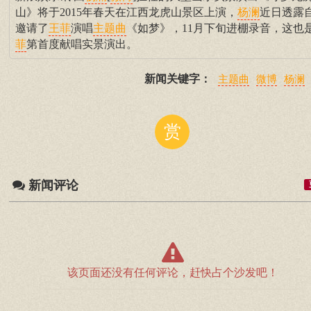
山》将于2015年春天在江西龙虎山景区上演，
近日透露
杨澜
邀请了
演唱
《如梦》，11月下旬进棚录音，这也
王菲
主题曲
第首度献唱实景演出。
菲
新闻关键字：
主题曲
微博
杨澜
赏
新闻评论
该页面还没有任何评论，赶快占个沙发吧！