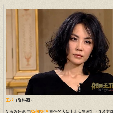
（资料图）
王菲
新浪娱乐讯 由
[
]担任的大型山水实景演出《寻梦龙
杨澜
微博