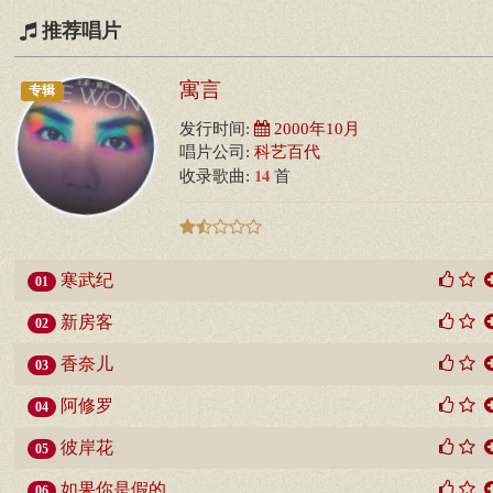
推荐唱片
寓言
专辑
发行时间:
2000年10月
唱片公司:
科艺百代
14
收录歌曲:
首
寒武纪
01
新房客
02
香奈儿
03
阿修罗
04
彼岸花
05
如果你是假的
06