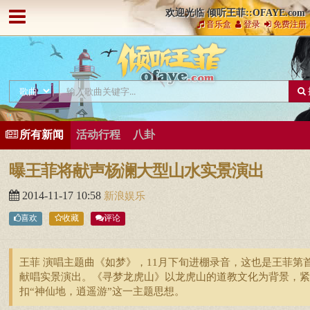
欢迎光临 倾听王菲::OFAYE.com
音乐盒
登录
免费注册
所有新闻
活动行程
八卦
曝王菲将献声杨澜大型山水实景演出
2014-11-17 10:58
新浪娱乐
喜欢
收藏
评论
王菲 演唱主题曲《如梦》，11月下旬进棚录音，这也是王菲第
献唱实景演出。《寻梦龙虎山》以龙虎山的道教文化为背景，紧
扣“神仙地，逍遥游”这一主题思想。