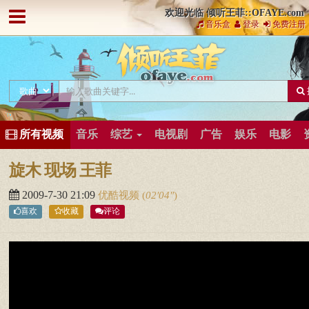
欢迎光临 倾听王菲::OFAYE.com
音乐盒
登录
免费注册
所有视频
音乐
综艺
电视剧
广告
娱乐
电影
旋木 现场 王菲
2009-7-30 21:09
优酷视频
(
02′04″
)
喜欢
收藏
评论