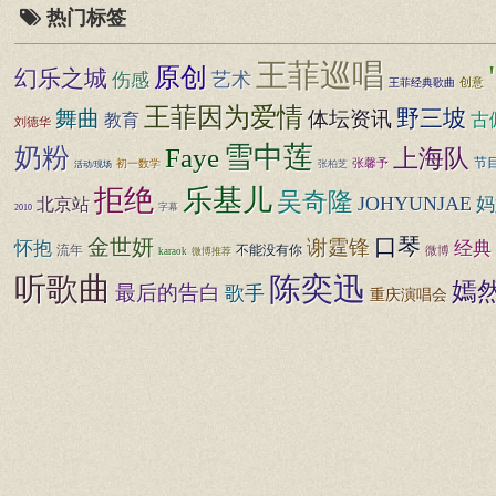
热门标签
王菲巡唱
原创
幻乐之城
艺术
伤感
王菲经典歌曲
创意
王菲因为爱情
野三坡
舞曲
体坛资讯
古
教育
刘德华
雪中莲
奶粉
Faye
上海队
节
张馨予
初一数学
张柏芝
活动/现场
拒绝
乐基儿
吴奇隆
JOHYUNJAE
妈
北京站
2010
字幕
口琴
金世妍
谢霆锋
怀抱
经典
流年
不能没有你
微博
karaok
微博推荐
听歌曲
陈奕迅
嫣
最后的告白
歌手
重庆演唱会