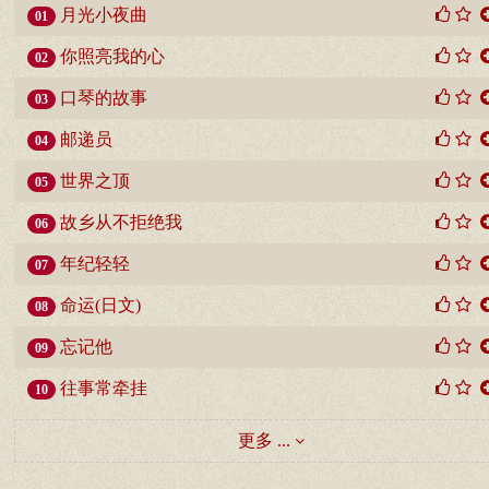
月光小夜曲
01
你照亮我的心
02
口琴的故事
03
邮递员
04
世界之顶
05
故乡从不拒绝我
06
年纪轻轻
07
命运(日文)
08
忘记他
09
往事常牵挂
10
更多 ...