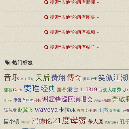
搜索“吉他”的所有新闻
搜索“吉他”的所有图集
搜索“吉他”的所有视频
搜索“吉他”的所有帖子
热门标签
音乐
傳奇
费翔
笑傲江湖
天后
原创
婴儿
歌手
生日
窦唯
经典
港台
110319
gfr
国语
Gary
百变大咖秀
翻唱
萧敬
谢霆锋巡回演唱会
Syne
康复
孙楠
师《回
张国荣
我願意
waveya
卡拉ok
赵翼飞
王杰
辑首发
舞曲
苏有朋
高清图片
赵
21度母赞
冯德伦
国小镇
杀人魔
孔
杨澜访谈录
琴键狂舞