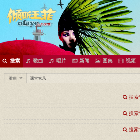
所有歌曲专辑
王菲新闻
王菲的精美图片
王菲精彩视频
王菲论坛
给王菲留言
用户中心
王
搜索
歌曲
唱片
新闻
图集
视频
搜索
搜索
搜索