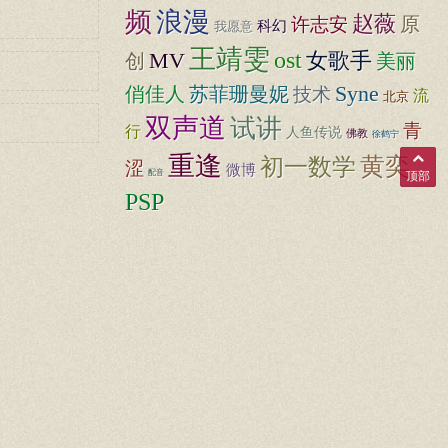
频
浪漫
赵薇
原
许志安
科幻
我愿意
王靖雯
ost
MV
女歌手
创
美丽
Syne
俏佳人
苏菲珊曼妮
技术
流
北京
双声道
试讲
青
行
人鱼传说
佛教
徐鹤宁
重逢
初一数学
黄奕
涩
微博
配音
顶部
PSP