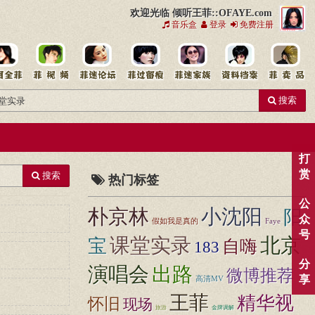
欢迎光临 倾听王菲::OFAYE.com
音乐盒
登录
免费注册
搜索
打
赏
搜索
热门标签
公
朴京林
小沈阳
阳
众
假如我是真的
Faye
号
课堂实录
北京
宝
自嗨
183
分
演唱会
出路
微博推荐
享
高清MV
王菲
精华视
怀旧
现场
旅游
金牌调解