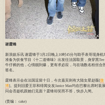
谢霆锋
新浪娱乐讯 谢霆锋于3月2日晚上10时45分与助手表哥现身机
准备为饮食节目《十二道锋味》出发往法国取景，身穿黑Tee
牛仔裤的他，心情靓到爆，更有求必应，与在场数名粉丝合
签名。
霆锋表示会在法国逗留十日，今次嘉宾则有大陆女星赵薇[
微
]。提到旧爱王菲和绯闻女友Janice Man均在巴黎出席时装
博
问会否趁机跟她们见面？霆锋却笑而不答，快步入闸。
(责编： cake)