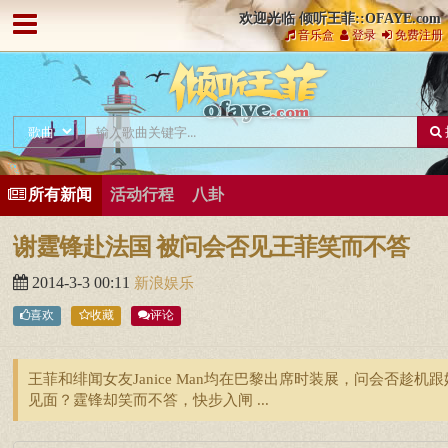
欢迎光临 倾听王菲::OFAYE.com
音乐盒
登录
免费注册
所有新闻
活动行程
八卦
谢霆锋赴法国 被问会否见王菲笑而不答
2014-3-3 00:11
新浪娱乐
喜欢
收藏
评论
王菲和绯闻女友Janice Man均在巴黎出席时装展，问会否趁机
见面？霆锋却笑而不答，快步入闸 ...