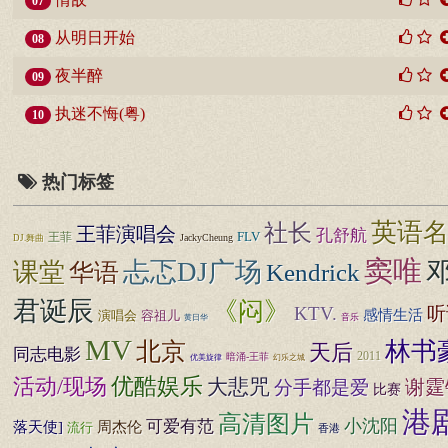
07
从明日开始
08
夜半醉
09
执迷不悔(粤)
10
热门标签
英语
社长
王菲演唱会
孔舒航
FLV
王菲
JackyCheung
DJ.舞曲
窦唯
忐忑DJ广场
课堂
Kendrick
华语
君诞辰
《闷》
KTV.
听
感情生活
演唱会
容祖儿
音乐
黄日华
MV
北京
林书
天后
同志电影
2011
暗涌-王菲
幻乐之城
优美旋律
优酷娱乐
活动/现场
大悲咒
谢霆
分手都是爱
比赛
港
高清图片
小沈阳
可爱有范
落天使]
周杰伦
流行
香港