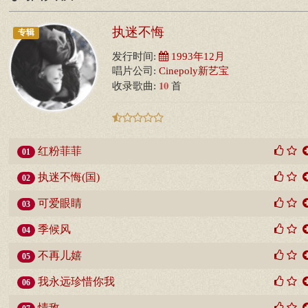
执迷不悔
专辑
发行时间:
1993年12月
唱片公司:
Cinepoly新艺宝
10
收录歌曲:
首
红粉菲菲
01
执迷不悔(国)
02
可爱眼睛
03
季候风
04
不再儿嬉
05
我永远珍惜你我
06
情敌