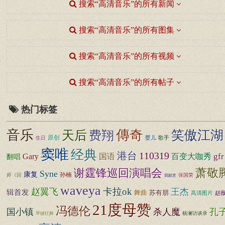
搜索“高清音乐”的所有新闻
搜索“高清音乐”的所有图集
搜索“高清音乐”的所有视频
搜索“高清音乐”的所有帖子
热门标签
音乐
傳奇
费翔
笑傲江湖
天后
原创
婴儿
歌手
生日
窦唯
经典
港台
110319
gfr
国语
Gary
百变大咖秀
翻唱
萧敬
谢霆锋巡回演唱会
Syne
康复
孙楠
师《回
张国荣
我願意
waveya
卡拉ok
赵翼飞
王杰
辑首发
舞曲
苏有朋
高清图片
赵
21度母赞
冯德伦
国小镇
杀人魔
孔
杨澜访谈录
琴键狂舞