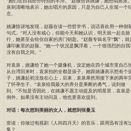
“她们在自我部分特别的丰沛。”赵薇告诉姚谦，她想唱摇滚
泉则清晰地表示，她出唱片的原因，只是为自己人生留一个
念。
姚谦惊讶地发现，赵薇在读一些哲学书，说话喜欢用一种倒
句式。“对人没有戒心，你能今天和她认识，明天就一起去旅
行，她甚至会给你自家的房门钥匙。”赵薇专辑名字“飘”，就
谦印象里的赵薇。“她一个状况是飘浮着，一个很强烈的自我
没有自我之间。”
对袁泉，姚谦给了她一个摄像机，设定她在四个城市里自己
从台湾回来时，袁泉拍的全都是孩子。她跟姚谦表示想有个
子，姚谦起初没放在心上，后来，袁泉果然用接下来的两年
了怀孕生子。“袁泉给我最大的养分是果断的勇气，说到做
到。”不知是否因此，在姚谦不愿主动提及的明星里，袁泉是
例外。如果没有主动问及，他也更喜欢提到。
对话：每次想到美丽的女人，就想到张曼玉
壹读：你做过电视剧《人间四月天》的音乐，跟周迅有没有
集？