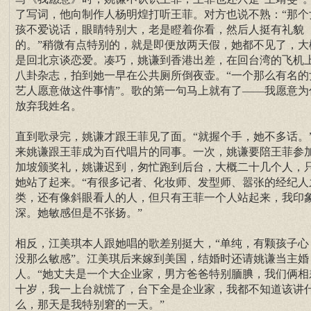
了写词，他向制作人杨明煌打听王菲。对方也说不熟：“那个
孩不爱说话，眼睛特别大，老是瞪着你看，然后人挺有礼貌
的。”稍微有点特别的，就是即便放两天假，她都不见了，大
是回北京谈恋爱。凑巧，姚谦到香港出差，在回台湾的飞机
八卦杂志，拍到她一早在公共厕所倒夜壶。“一个那么有名的
艺人愿意做这件事情”。歌的第一句马上就有了——我愿意为
放弃我姓名。
直到歌录完，姚谦才跟王菲见了面。“就握个手，她不多话。
来姚谦跟王菲成为百代唱片的同事。一次，姚谦要陪王菲参
加坡颁奖礼，姚谦迟到，匆忙跑到后台，大概二十几个人，
她站了起来。“有很多记者、化妆师、发型师、嚣张的经纪人
类，还有像斜眼看人的人，但只有王菲一个人站起来，我印
深。她敏感但是不张扬。”
相反，江美琪本人跟她唱的歌差别挺大，“单纯，有颗孩子心
没那么敏感”。江美琪后来嫁到美国，结婚时还请姚谦当主婚
人。“她丈夫是一个大企业家，男方爸爸特别腼腆，我们俩相
十岁，我一上台就慌了，台下全是企业家，我都不知道该讲
么，那天是我特别窘的一天。”