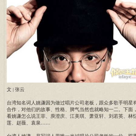
文 | 张云
台湾知名词人姚谦因为做过唱片公司老板，跟众多歌手明星
合作，对他们的故事、性格、脾气当然也就略知一二。下面
看姚谦怎么说王菲、庾澄庆、江美琪、萧亚轩、刘若英、林
莲、赵薇、袁泉……