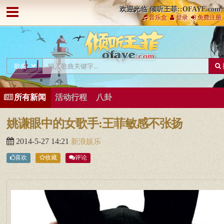
欢迎光临 倾听王菲::OFAYE.com
音乐盒
登录
免费注册
所有新闻
活动行程
八卦
姚谦眼中的女歌手:王菲敏感不张扬
2014-5-27 14:21
新浪娱乐
喜欢
收藏
评论