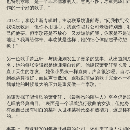
也特别孝顺，是一个非常儒雅的人。意见不多，尽量完成自
作的一个好的歌手。”
2013年，李玟出新专辑时，主动联系姚谦邮寄。“问我收到没
我说没收到，但你不用担心，我跟你唱片公司老板特别熟，
己问他要。但李玟还是不放心，又发短信问我，你家是不是
地址？我再给你寄。李玟就是这样，她的细心体贴超乎你想
象！”
另一位歌手萧亚轩，与姚谦则发生了更多的故事。从出道到
名，她的每张专辑都是姚谦亲自过问。他建议萧亚轩留长发
直了天生的卷发。“她像小男孩一样直爽，声音很沙哑。当时
到她跳舞很好，而且声音低沉，跟我以前做的歌手完全不一
我做她的时候最大的压力是重复做一个李玟。”
姚谦发掘了唱慢歌的萧亚轩，《最熟悉的陌生人》至今仍是K
点唱的经典曲目。“表面是一个唱着流行歌曲的女孩，但她身
有她自己没有明白的某种入世和某种沧桑和透彻力，这是稀
的。”
事实上，萧亚轩2004年离开姚谦的公司，还引来了两人失和