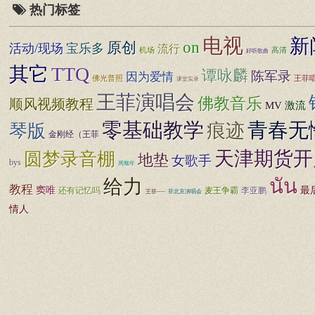
热门标签
电视
新
on
原创
活动/现场
宝乐多
流行
机场
高清
好听歌曲
其它
TTQ
谭咏麟
陈军录
因为爱情
佛光普照
王菲
课堂实录
王菲演唱会
佛教音乐
顺风视频教程
MV
激流
零基础教学
青春无
痕迹
琴版
金刚经（王菲
天津期货开
圆梦录音棚
地垫
女歌手
bys
周顺年
นัน
给力
教程
窦唯
最
还有记忆吗
麦王争霸
李亚鹏
王菲----
菲北京演唱会
情人