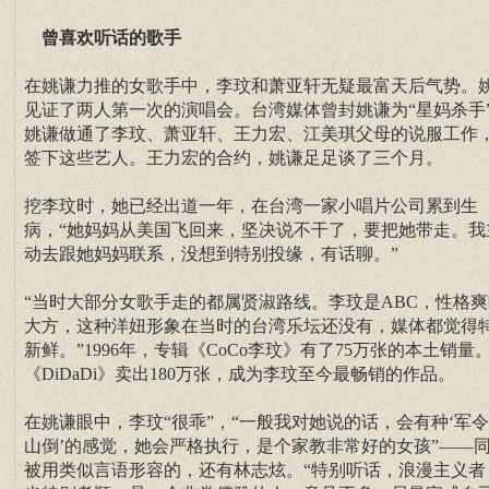
曾喜欢听话的歌手
在姚谦力推的女歌手中，李玟和萧亚轩无疑最富天后气势。
见证了两人第一次的演唱会。台湾媒体曾封姚谦为“星妈杀手
姚谦做通了李玟、萧亚轩、王力宏、江美琪父母的说服工作
签下这些艺人。王力宏的合约，姚谦足足谈了三个月。
挖李玟时，她已经出道一年，在台湾一家小唱片公司累到生
病，“她妈妈从美国飞回来，坚决说不干了，要把她带走。我
动去跟她妈妈联系，没想到特别投缘，有话聊。”
“当时大部分女歌手走的都属贤淑路线。李玟是ABC，性格爽
大方，这种洋妞形象在当时的台湾乐坛还没有，媒体都觉得
新鲜。”1996年，专辑《CoCo李玟》有了75万张的本土销量
《DiDaDi》卖出180万张，成为李玟至今最畅销的作品。
在姚谦眼中，李玟“很乖”，“一般我对她说的话，会有种‘军
山倒’的感觉，她会严格执行，是个家教非常好的女孩”——
被用类似言语形容的，还有林志炫。“特别听话，浪漫主义者