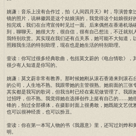
姚谦：音乐上没有合作过，拍《人间四月天》时，导演曾拿
镜的照片，说林徽因是这个姑娘演的，我觉得这个姑娘很好
拍完戏，我们在台湾宣传时见过一面。后来偶然在香港机场
到，聊聊天。她很大方，很自信，很有自己想法，不迁就别
我特别欣赏。其实现在我们还有点关系，她可能不大知道，
照顾我生活的特别助理，现在也是她生活的特别助理。
壹读：你写过很多经典歌曲，包括莫文蔚的《电台情歌》，
很少有人知道是你写的。
姚谦：莫文蔚非常有教养。那时候她刚从滚石香港来到滚石
的公司，人生地不熟。我跟带她的主管很熟。她前面的三张
其实都是我写的歌词，但我当时已经在索尼做管理了。我跟
过招呼，但不熟。我觉得她在选择创作上挺有自己的……她
锋的，拍过全部裸体，在摄影封面上很勇敢，她既能文艺优
也可以很神经质，也可以扮丑。
壹读：你在第一本写人物的书《我愿意》里，还写过刘烨和
明。