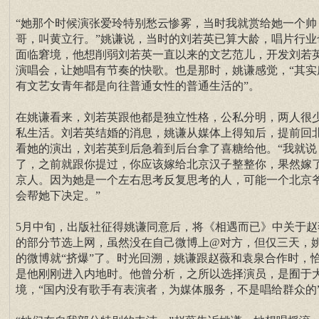
“她那个时候演张爱玲特别愁云惨雾，当时我就赏给她一个帅
哥，叫黄立行。”姚谦说，当时的刘若英已算大龄，唱片行业
面临窘境，他想削弱刘若英一直以来的文艺范儿，开发刘若
演唱会，让她唱有节奏的快歌。也是那时，姚谦感觉，“其实
有文艺女青年都是向往普通女性的普通生活的”。
在姚谦看来，刘若英跟他都是独立性格，公私分明，两人很
私生活。刘若英结婚的消息，姚谦从媒体上得知后，提前回
看她的演出，刘若英到后急着到后台拿了喜糖给他。“我就说
了，之前就跟你提过，你应该嫁给北京汉子整整你，果然嫁
京人。因为她是一个左右思考反复思考的人，可能一个北京
会帮她下决定。”
5月中旬，出版社征得姚谦同意后，将《相遇而已》中关于赵
的部分节选上网，虽然没在自己微博上@对方，但仅三天，
的微博就“挤爆”了。时光回溯，姚谦跟赵薇和袁泉合作时，
是他刚刚进入内地时。他曾分析，之所以选择演员，是囿于
境，“国内没有歌手有表演者，为媒体服务，不是唱给群众的