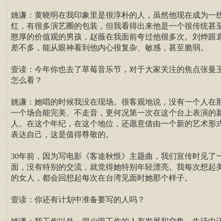
姚谦：黄晓明在我印象里是很淳朴的人，虽然他现在成为一
红，有很多演艺圈的包装，但我看得出来他是一个很传统甚
憨厚的价值观的男孩，赵薇在我面前夸过他很多次。刘烨跟
差不多，能从眼神看到他内心很复杂、敏感，甚至脆弱。
壹读：今年你也去了草莓音乐节，对于大家关注的焦点张曼
怎么看？
姚谦：她唱的时候我没在现场。很客观地说，没有一个人在
一个场合能完美、不走音，更何况第一次在这个台上表演的
人。在这个年纪，在这个地位，还愿意借由一个新的艺术形
表达自己，这是值得尊敬的。
30年前，因为写电影《客途秋恨》主题曲，我们宣传时见了
面，没有特别的交流，就觉得她特别年轻漂亮。我每次想起
的女人，都会回想起每次在台湾见面时她那个样子。
壹读：你还有计划中准备要写的人吗？