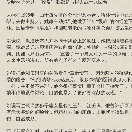
受哈林折磨过，“经常写歌都是写得大战十八回合”。
大概在1995年，由于跟先前的公司理念不合，哈林一度中止
唱，去做主持人。姚谦主动找到他做了半年“很难”的沟通签
林。国语专辑《靠近》和翻唱老歌的《哈林夜总会》随后发
姚谦说，庾澄庆本人并不同于舞台上的疯狂，他把感情埋得
深。姚谦曾记录庾澄庆说过的每句话，将他的一些想法写进
词。比如《只有为你》，“宣告了一个男人对另一半的承诺，
未来生活的决心。所有的点子都来自庾澄庆本人。”
姚谦把他和庾澄庆的关系看作“革命情谊”。因为两人的确经
易的磨合。“他很清楚地表达意见。很多事情的逻辑跟别人不
一样，并不是不讲理，他必须把事情理顺了合理了接受了，
前不停地跟你讨论，目的也是为了更好更深刻的表现。”
姚谦写过歌词的狮子座女星包括王菲、江美琪。他曾评价两
有老天爷给的好嗓音，但精神方面的东西，王菲就显得出世
俗，自然成形。
写《我愿意》时，姚谦不认识王菲，王菲也还只是“王靖雯”