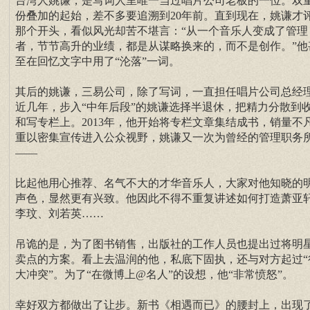
台湾人姚谦，是写词人里唯一当过唱片公司老板的一位。双
份叠加的起始，差不多要追溯到20年前。直到现在，姚谦才
那个开头，看似风光却苦不堪言：“从一个音乐人变成了管理
者，节节高升的业绩，都是从谋略换来的，而不是创作。”他
至在回忆文字中用了“沦落”一词。
其后的姚谦，三易公司，除了写词，一直担任唱片公司总经
近几年，步入“中年后段”的姚谦选择半退休，把精力分散到
和写专栏上。2013年，他开始将专栏文章集结成书，销量不
重以密集宣传进入公众视野，姚谦又一次为曾经的管理职务
——
比起他用心推荐、名气不大的才华音乐人，大家对他知晓的
声色，显然更有兴致。他因此不得不重复讲述如何打造萧亚
李玟、刘若英……
吊诡的是，为了图书销售，出版社的工作人员也提出过将明
卖点的方案。看上去温润的他，私底下固执，还与对方起过“
大冲突”。为了“在微博上@名人”的设想，他“非常愤怒”。
幸好双方都做出了让步。新书《相遇而已》的腰封上，出现