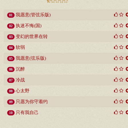
我愿意(管弦乐版)
01
执迷不悔(国)
02
变幻的世界在转
03
软弱
04
我愿意(弦乐版)
05
沉醉
06
冷战
07
心太野
08
只愿为你守着约
09
只有我自己
10