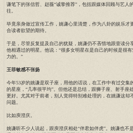
谦笔下的张信哲、赵薇“诚挚推荐”，包括跟媒体回顾与艺人
往。
毕竟亲身做过宣传工作，姚谦心里清楚，作为八卦的娱乐才
合读者欲望的期待。
于是，尽管反复提及自己的犹疑，姚谦仍不吝惜地跟壹读分
他相遇过的明星。他说：“很多女明星在是自己的时候是很有
力的。”
王菲敏感不张扬
今年53岁的姚谦是双子座，用他的话说，在工作中有过交集
的星座，“几率很平均”。但他还是总结，跟狮子座、射手座
更好。尤其对于前者，别人觉得特别难处理的，在姚谦这却
问题。
比如庾澄庆。
姚谦听不少人说起，跟庾澄庆相处“伴君如伴虎”。姚谦也不