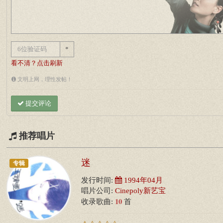
*
看不清？点击刷新
文明上网，理性发帖！
提交评论
推荐唱片
迷
专辑
发行时间:
1994年04月
唱片公司:
Cinepoly新艺宝
10
收录歌曲:
首