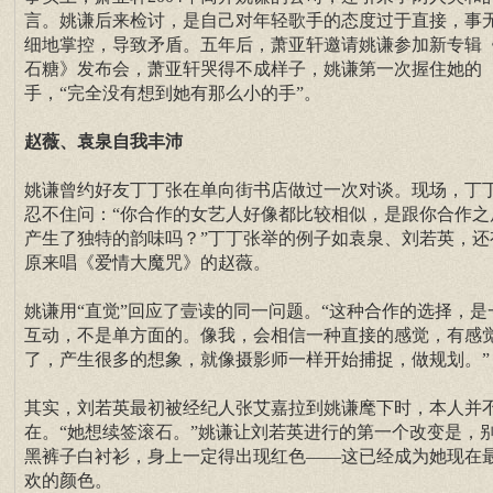
言。姚谦后来检讨，是自己对年轻歌手的态度过于直接，事
细地掌控，导致矛盾。五年后，萧亚轩邀请姚谦参加新专辑
石糖》发布会，萧亚轩哭得不成样子，姚谦第一次握住她的
手，“完全没有想到她有那么小的手”。
赵薇、袁泉自我丰沛
姚谦曾约好友丁丁张在单向街书店做过一次对谈。现场，丁
忍不住问：“你合作的女艺人好像都比较相似，是跟你合作之
产生了独特的韵味吗？”丁丁张举的例子如袁泉、刘若英，还
原来唱《爱情大魔咒》的赵薇。
姚谦用“直觉”回应了壹读的同一问题。“这种合作的选择，是
互动，不是单方面的。像我，会相信一种直接的感觉，有感
了，产生很多的想象，就像摄影师一样开始捕捉，做规划。”
其实，刘若英最初被经纪人张艾嘉拉到姚谦麾下时，本人并
在。“她想续签滚石。”姚谦让刘若英进行的第一个改变是，
黑裤子白衬衫，身上一定得出现红色——这已经成为她现在
欢的颜色。