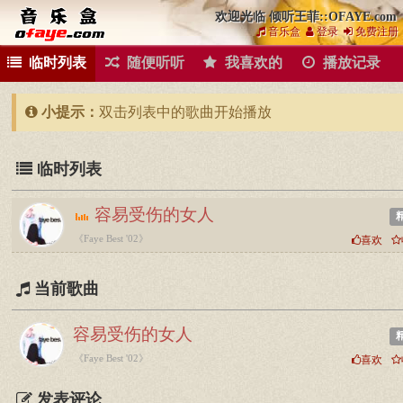
欢迎光临 倾听王菲::OFAYE.com
音乐盒
登录
免费注册
临时列表
随便听听
我喜欢的
播放记录
小提示：
双击列表中的歌曲开始播放
临时列表
容易受伤的女人
《Faye Best '02》
喜欢
当前歌曲
容易受伤的女人
《Faye Best '02》
喜欢
发表评论