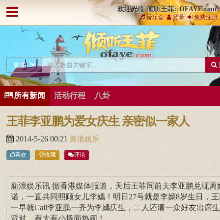
欢迎光临 倾听王菲::OFAYE.com
音乐盒
登录
免费注册
所有新闻
活动行程
八卦
王菲李亚鹏为爱女庆生 亲密似一家人
2014-5-26 00:21
新浪娱乐
喜欢
收藏
评论
新浪娱乐讯 据香港媒体报道，天后王菲同前夫李亚鹏兑现离
诺，一直共同照顾女儿李嫣！明日27号就是李嫣8岁生日，王
一早就Call李亚鹏一齐为李嫣庆生，二人还请一众好友出席
派对，有大有小场面热闹！