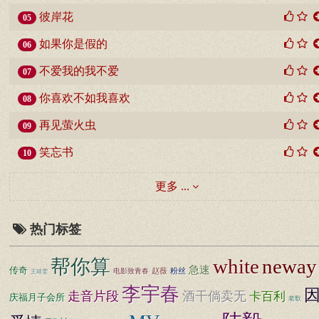
彼岸花
05
如果你是假的
06
不爱我的我不爱
07
你喜欢不如我喜欢
08
再见萤火虫
09
笑忘书
10
更多 ...
热门标签
white
neway
帮你算
急速
传奇
赵薇
粉丝
电影致青春
王靖雯
李宇春
走音片段
酒干倘卖无
卡百利
庆福月子会所
老歌