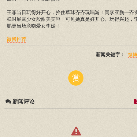
王菲当日玩得好开心，拎住草球齐齐玩唱游！同李亚鹏一齐
糕时展露少女般甜美笑容，可见她真是好开心。玩得兴起，
鹏更当场亲吻爱女李嫣！
微博推荐
新闻关键字：
微
赏
新闻评论