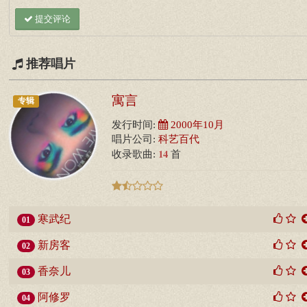
提交评论
推荐唱片
寓言
专辑
发行时间:
2000年10月
唱片公司:
科艺百代
14
收录歌曲:
首
寒武纪
01
新房客
02
香奈儿
03
阿修罗
04