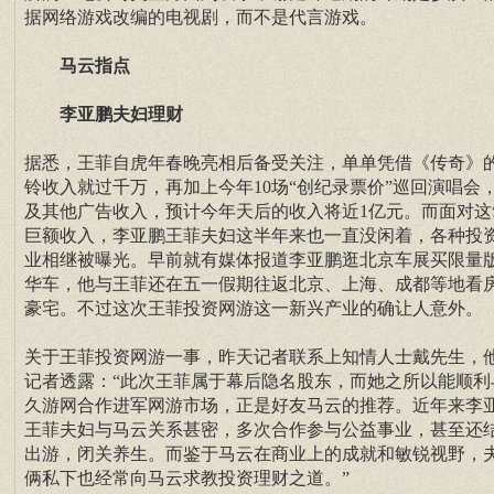
据网络游戏改编的电视剧，而不是代言游戏。
马云指点
李亚鹏夫妇理财
据悉，王菲自虎年春晚亮相后备受关注，单单凭借《传奇》
铃收入就过千万，再加上今年10场“创纪录票价”巡回演唱会
及其他广告收入，预计今年天后的收入将近1亿元。而面对这
巨额收入，李亚鹏王菲夫妇这半年来也一直没闲着，各种投
业相继被曝光。早前就有媒体报道李亚鹏逛北京车展买限量
华车，他与王菲还在五一假期往返北京、上海、成都等地看
豪宅。不过这次王菲投资网游这一新兴产业的确让人意外。
关于王菲投资网游一事，昨天记者联系上知情人士戴先生，
记者透露：“此次王菲属于幕后隐名股东，而她之所以能顺利
久游网合作进军网游市场，正是好友马云的推荐。近年来李
王菲夫妇与马云关系甚密，多次合作参与公益事业，甚至还
出游，闭关养生。而鉴于马云在商业上的成就和敏锐视野，
俩私下也经常向马云求教投资理财之道。”