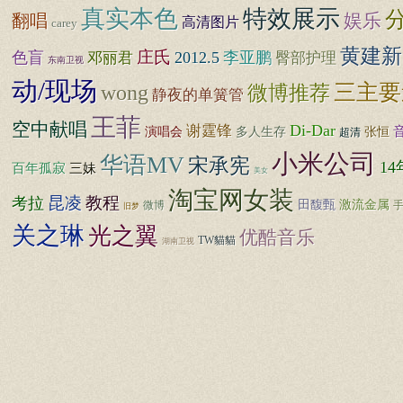
真实本色
特效展示
娱乐
翻唱
高清图片
carey
黄建新
庄氏
色盲
2012.5
李亚鹏
邓丽君
臀部护理
东南卫视
动/现场
wong
三主要
微博推荐
静夜的单簧管
王菲
空中献唱
Di-Dar
谢霆锋
多人生存
张恒
演唱会
超清
小米公司
华语MV
宋承宪
1
三妹
百年孤寂
美女
淘宝网女装
昆凌
教程
考拉
田馥甄
激流金属
微博
旧梦
关之琳
光之翼
优酷音乐
TW貓貓
湖南卫视