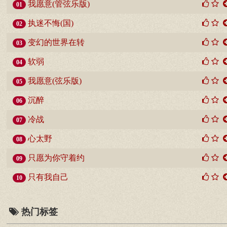
我愿意(管弦乐版)
01
执迷不悔(国)
02
变幻的世界在转
03
软弱
04
我愿意(弦乐版)
05
沉醉
06
冷战
07
心太野
08
只愿为你守着约
09
只有我自己
10
热门标签