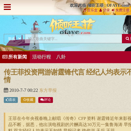
欢迎光临 倾听王菲::OFAYE.com
音乐盒
登录
免费注册
所有新闻
活动行程
八卦
传王菲投资网游谢霆锋代言 经纪人均表示
情
2010-7-7 00:22
东方早报
喜欢
收藏
评论
王菲在今年央视春晚上献唱《传奇》CFP 资料 谢霆锋近年来影
品不断，据悉，他出演电视剧的片酬高达30万元一集鲁海涛 早
料 双方经纪人均表示不知情 早报记者 骆俊澎 天后 王菲 ...