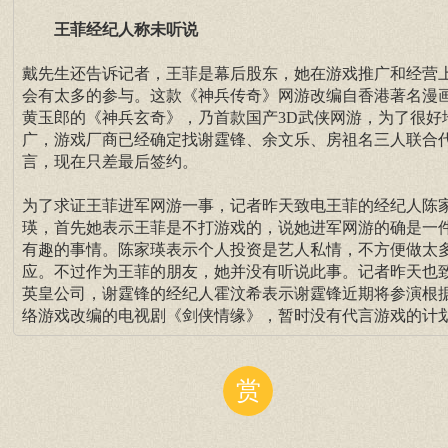
王菲经纪人称未听说
戴先生还告诉记者，王菲是幕后股东，她在游戏推广和经营
会有太多的参与。这款《神兵传奇》网游改编自香港著名漫
黄玉郎的《神兵玄奇》，乃首款国产3D武侠网游，为了很好
广，游戏厂商已经确定找谢霆锋、余文乐、房祖名三人联合
言，现在只差最后签约。
为了求证王菲进军网游一事，记者昨天致电王菲的经纪人陈
瑛，首先她表示王菲是不打游戏的，说她进军网游的确是一
有趣的事情。陈家瑛表示个人投资是艺人私情，不方便做太
应。不过作为王菲的朋友，她并没有听说此事。记者昨天也
英皇公司，谢霆锋的经纪人霍汶希表示谢霆锋近期将参演根
络游戏改编的电视剧《剑侠情缘》，暂时没有代言游戏的计
赏