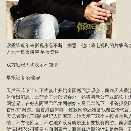
谢霆锋近年来影视作品不断，据悉，他出演电视剧的片酬高达
万元一集鲁海涛 早报资料
双方经纪人均表示不知情
早报记者 骆俊澎
天后王菲下半年正式复出开始全国巡回演唱会，而昨天从香
体传出消息，王菲除了开演唱会外，还将与老公李亚鹏联手
网游界，在好友阿里巴巴集团创始人马云牵线下，准备投资
首部3D网游。据香港媒体称，这款网游还准备找谢霆锋代言
天记者致电王菲的经纪人陈家瑛，她表示王菲个人投资是私
情，不方便回应，不过她并没有听说王菲要投资网游。而谢
所属经纪公司英皇方面则表示，谢霆锋近期的计划是参演一