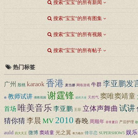
搜索“宝宝”的所有新闻
搜索“宝宝”的所有图集
搜索“宝宝”的所有视频
搜索“宝宝”的所有帖子
热门标签
香港
李亚鹏发
karaok
广州
牛群
殷桃
麦当娜
网络游戏
谢霆锋
窦唯窦靖童
教师试讲
天然气
佛教视频
春
嫣然天使
唯美音乐
试讲
立体声舞曲
李亚鹏
首场
王菲
2010
李晨
猜你猜
MV
春晚
周顺年
产后护理
非常夏日
娱乐
auld
光之翼
微博
窦靖童
锋菲恋
SUPERSHOW5
四大天王
奇力格尔