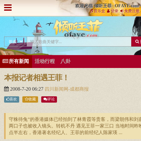
欢迎光临 倾听王菲::OFAYE.com
音乐盒
登录
免费注册
所有新闻
活动行程
八卦
本报记者相遇王菲！
2008-7-20 06:27
四川新闻网-成都商报
喜欢
收藏
评论
守株待兔”的香港媒体已经拍到了林青霞等贵客，而梁朝伟和刘
两口子也被收入镜头。转机不丹 遇见王菲一家三口 当地时间昨
点半左右，香港著名经纪人、王菲的前经纪人陈家瑛 ...