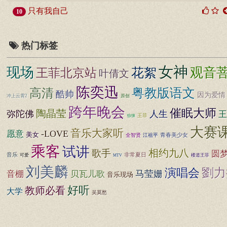
只有我自己
10
热门标签
女神
现场
观音
王菲北京站
花絮
叶倩文
陈奕迅
粤教版语文
高清
酷帅
因为爱情
冲上云霄2
原创
跨年晚会
催眠大师
陶晶莹
弥陀佛
人生
王
王菲
惊悚
大赛
音乐大家听
-LOVE
愿意
美女
青春美少女
全智贤
江祖平
乘客
试讲
相约九八
歌手
圆
非常夏日
音乐
可爱
楼道王菲
MTV
刘美麟
劉力
演唱会
马莹姗
音棚
贝瓦儿歌
音乐现场
好听
教师必看
大学
吴莫愁