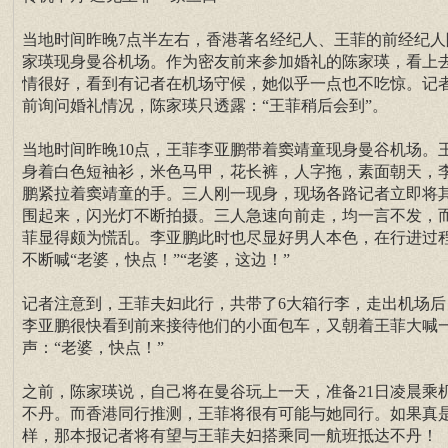
当地时间昨晚7点半左右，香港著名经纪人、王菲的前经纪人
家瑛现身曼谷机场。作为密友前来参加婚礼的陈家瑛，看上
情很好，看到有记者在机场守候，她似乎一点也不吃惊。记
前询问婚礼情况，陈家瑛只透露：“王菲稍后会到”。
当地时间昨晚10点，王菲李亚鹏带着窦靖童现身曼谷机场。
身着白色短袖衫，米色马甲，花长裤，人字拖，素面朝天，
鹏紧拉着窦靖童的手。三人刚一现身，现场各路记者立即将
围起来，闪光灯不断拍摄。三人急速向前走，均一言不发，
菲显得颇为慌乱。李亚鹏此时也尽显好男人本色，在行进过
不断喊“老婆，快点！”“老婆，这边！”
记者注意到，王菲夫妇此行，共带了6大箱行李，走出机场后
李亚鹏很快看到前来接待他们的小面包车，又朝着王菲大喊
声：“老婆，快点！”
之前，陈家瑛说，自己将在曼谷玩上一天，准备21日凌晨乘
不丹。而香港同行推测，王菲将很有可能与她同行。如果真
样，那本报记者将有望与王菲夫妇搭乘同一航班抵达不丹！