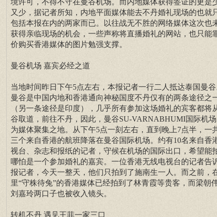
境许可，不得不守在曼谷机场。而内地媒体获得签证的更是
又少，据记者所知，内地平面媒体能去不丹婚礼现场的也就
包括本报在内的两家而已。以往战无不胜的网络媒体这次也
获得亲临现场的机会，一些声称将直播婚礼的网站，也只能
价购买香港媒体的图片勉强支撑。
曼谷机场 嘉宾必经之道
当地时间昨日下午5点左右，本报记者一行二人抵达泰国曼谷
曼谷是中国内地和香港通向神秘国度不丹仅有的两条途径之
（另一条途径是印度），几乎所有参加这场婚礼的宾客都将
谷取道，前往不丹，因此，曼谷SU-VARNABHUMI国际机
为媒体聚集之地。从下午5点一刻左右，直到晚上7点半，一
三个来自香港的航班降落在曼谷国际机场。约有10名来自香
视台、杂志和报纸的记者，守候在机场的国际出口，希望能
哪怕是一个参加婚礼的嘉宾。一位香港无线电视台的记者告
报记者，今天一整天，他们只拍到了施南生一人。而之前，
里“守株待兔”的香港媒体已经拍到了林青霞等贵客，而梁朝
刘嘉玲两口子也被收入镜头。
转机不丹 遇见王菲一家三口