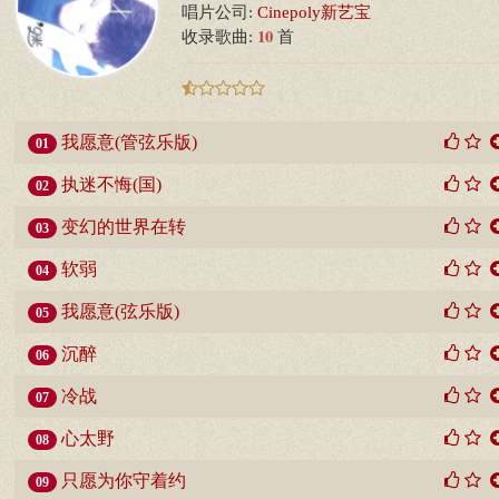
唱片公司:
Cinepoly新艺宝
10
收录歌曲:
首
我愿意(管弦乐版)
01
执迷不悔(国)
02
变幻的世界在转
03
软弱
04
我愿意(弦乐版)
05
沉醉
06
冷战
07
心太野
08
只愿为你守着约
09