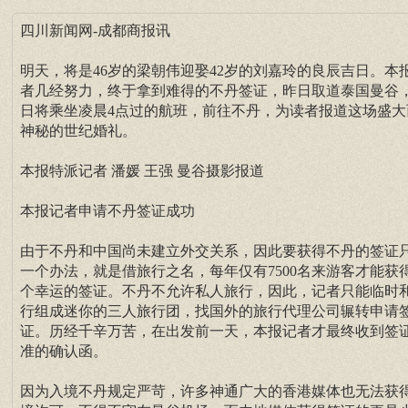
四川新闻网-成都商报讯
明天，将是46岁的梁朝伟迎娶42岁的刘嘉玲的良辰吉日。本
者几经努力，终于拿到难得的不丹签证，昨日取道泰国曼谷
日将乘坐凌晨4点过的航班，前往不丹，为读者报道这场盛大
神秘的世纪婚礼。
本报特派记者 潘媛 王强 曼谷摄影报道
本报记者申请不丹签证成功
由于不丹和中国尚未建立外交关系，因此要获得不丹的签证
一个办法，就是借旅行之名，每年仅有7500名来游客才能获
个幸运的签证。不丹不允许私人旅行，因此，记者只能临时
行组成迷你的三人旅行团，找国外的旅行代理公司辗转申请
证。历经千辛万苦，在出发前一天，本报记者才最终收到签
准的确认函。
因为入境不丹规定严苛，许多神通广大的香港媒体也无法获