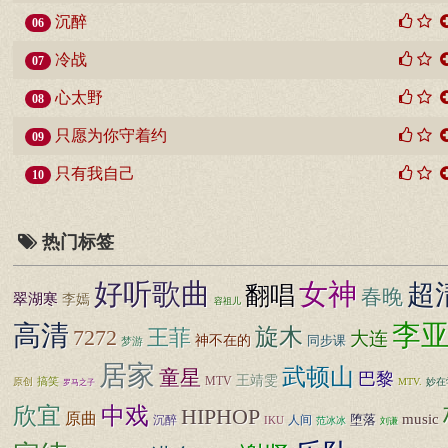
沉醉
06
冷战
07
心太野
08
只愿为你守着约
09
只有我自己
10
热门标签
好听歌曲
女神
超
翻唱
春晚
翠湖寒
李嫣
容祖儿
李
高清
旋木
7272
王菲
大连
神不在的
同步课
梦游
居家
武顿山
童星
巴黎
王靖雯
MTV
原创
搞笑
MTV.
妙在
罗马之子
中戏
欣宜
HIPHOP
原曲
music
堕落
沉醉
IKU
人间
范冰冰
刘谦