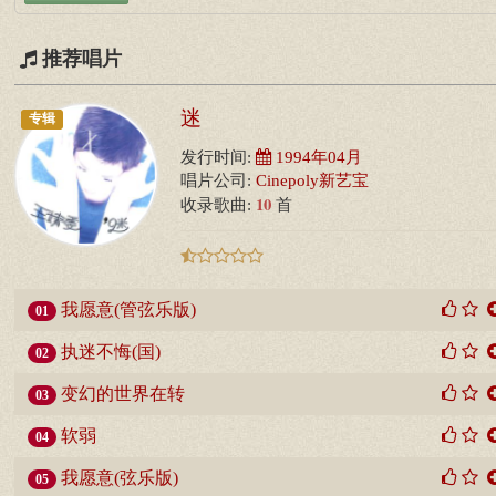
推荐唱片
迷
专辑
发行时间:
1994年04月
唱片公司:
Cinepoly新艺宝
10
收录歌曲:
首
我愿意(管弦乐版)
01
执迷不悔(国)
02
变幻的世界在转
03
软弱
04
我愿意(弦乐版)
05