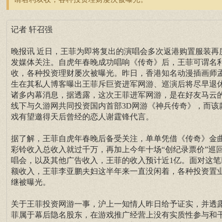
记者 轩召强
晚报讯 近日，王菲为即将复出的演唱会多次返港购置服装再
发媒体关注。自虎年春晚成功唱响《传奇》后，王菲可谓名
收，各种投资理财屡次被曝光。昨日，香港知名动漫插画师
生在其私人博客曝出王菲斥巨资进军网游、巡演后将尽早退
诸多内幕消息，据透露，这次王菲进军网游，是在好友马云
线下与久游网共同投资国内首部3D网游《神兵传奇》，而该
戏有望邀得天后曾经的恋人谢霆锋代言。
据了解，王菲自虎年春晚后备受关注，单单凭借《传奇》金
彩铃收入总收入就过千万，再加上今年十场“创纪录票价”巡
唱会，以及其他广告收入，王菲的收入预计近1亿。面对这笔
额收入，王菲李亚鹏夫妇这半年来一直没闲着，各种投资置
继被曝光。
关于王菲投资网游一事，沪上一知情人昨日给予证实，并透
菲属于幕后隐名股东，在游戏推广经营上没有实质性参与和