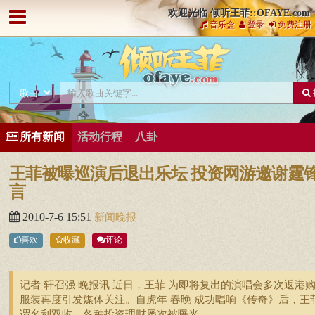
欢迎光临 倾听王菲::OFAYE.com
音乐盒
登录
免费注册
所有新闻
活动行程
八卦
王菲被曝巡演后退出乐坛 投资网游邀谢霆
言
2010-7-6 15:51
新闻晚报
喜欢
收藏
评论
记者 轩召强 晚报讯 近日，王菲 为即将复出的演唱会多次返港
服装再度引发媒体关注。自虎年 春晚 成功唱响《传奇》后，王
谓名利双收，各种投资理财屡次被曝光。