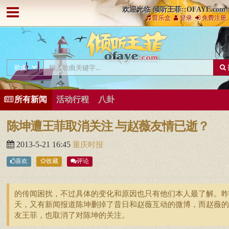
欢迎光临 倾听王菲::OFAYE.com
音乐盒
登录
免费注册
所有新闻
活动行程
八卦
陈坤遭王菲取消关注 与赵薇友情已逝？
2013-5-21 16:45
重庆时报
喜欢
收藏
评论
的传闻困扰，不过具体的变化和原因也只有他们本人最了解。昨
天，又有新闻报道陈坤删掉了昔日和赵薇互动的微博，而赵薇的
友王菲，也取消了对陈坤的关注。