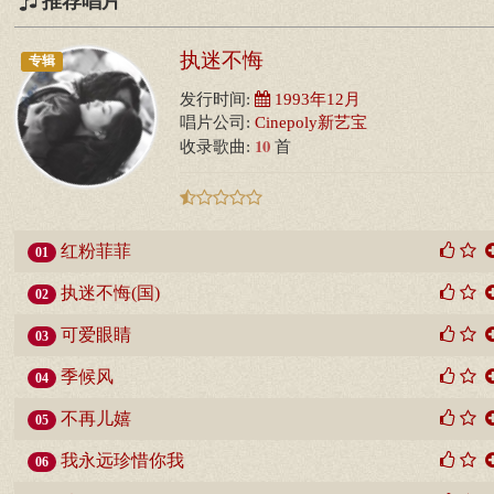
推荐唱片
执迷不悔
专辑
发行时间:
1993年12月
唱片公司:
Cinepoly新艺宝
10
收录歌曲:
首
红粉菲菲
01
执迷不悔(国)
02
可爱眼睛
03
季候风
04
不再儿嬉
05
我永远珍惜你我
06