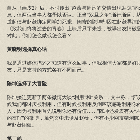
自从《画皮2》后，不时传出“赵薇与周迅的交情出现裂隙”的
息，但两位当事人都予以否认。正当“双旦之争”渐行渐远，
道起便与赵薇绑定同学加死党、闺蜜的陈坤却因在赵薇导演
《致我们终将逝去的青春》上映后只字未提，被曝出友情破
对此，你们怎么做或怎么看？
黄晓明选择真心话
我是通过媒体描述才知道有这么回事，但我相信大家都是好
友，只是支持的方式各有不同而已。
陈坤选择了大冒险
陈坤接连更新了两条微博大谈“利用”和“关系”，文中称，“部
候我们都讨厌被利用，但有时候被利用反倒应该感谢利用你
人，因为被利用首先说明你还有价值……”陈坤还发表有关“
的友谊”的微博，虽然文中未谈及赵薇，但有不少网友猜测陈
与赵薇闹僵。
第二轮