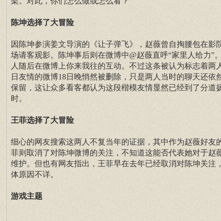
架。对此，你们怎么做或怎么看？
陈坤选择了大冒险
因陈坤参演姜文导演的《让子弹飞》，赵薇曾自掏腰包在影
场请客观影。陈坤事后则在微博中@赵薇直呼“家里人给力”
人随后在微博上你来我往的互动。不过这条被认为标志着两
日友情的微博18日晚悄然被删除，只是两人当时的聊天还依
保留，这让众多看客都认为这段楷模友情显然已经到了分道
时。
王菲选择了大冒险
细心的网友搜索这两人不复当年的证据，其中作为赵薇好友
菲则取消了对陈坤微博的关注，不知道这能否代表她对于赵
维护。但也有网友指出，王菲早在去年已经取消对陈坤关注
体原因不详。
游戏主题