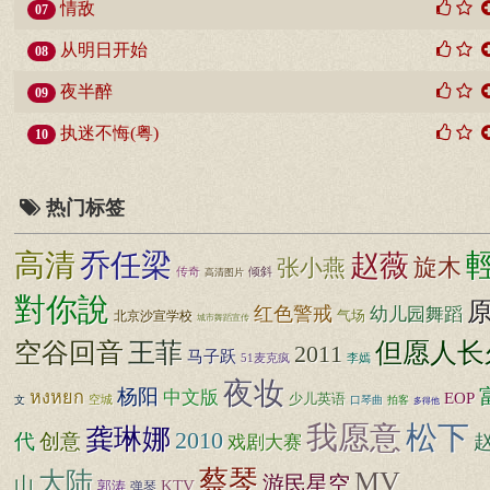
情敌
07
从明日开始
08
夜半醉
09
执迷不悔(粤)
10
热门标签
高清
乔任梁
赵薇
旋木
张小燕
传奇
倾斜
高清图片
對你說
红色警戒
幼儿园舞蹈
北京沙宣学校
气场
城市舞蹈宣传
王菲
但愿人长
空谷回音
2011
马子跃
51麦克疯
李嫣
夜妆
杨阳
中文版
หงหยก
EOP
少儿英语
空城
文
口琴曲
拍客
多得他
松下
我愿意
龚琳娜
2010
代
创意
戏剧大赛
蔡琴
大陆
MV
游民星空
山
KTV
郭涛
弹琴