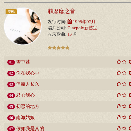
菲靡靡之音
专辑
发行时间:
1995年07月
唱片公司:
Cinepoly新艺宝
13
收录歌曲:
首
雪中莲
01
你在我心中
02
但愿人长久
03
君心我心
04
初恋的地方
05
南海姑娘
06
假如我是真的
07