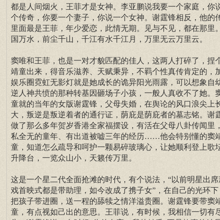
都是人间烟火，王菲才是女神。李亚鹏说我要一个家庭，你
个传奇，你要一个妻子，你说一个女神。谢霆锋相反，他的
里面最是王菲，年少爱恋，此情无期。见与不见，都在那里
国万水，前尘千山，千江有水千江月，万里无云万里云。
窦唯和王菲，也是一对才貌匹配的佳人，这两人打碎了，捏
靖童出来，得音乐滋养、天赋秉异，不羁个性真传肯定的，
娱乐圈霓虹无影灯就是她成长的诡异阳光雨露，可以想象自
逆人神共愤的那种转基因砸场子小孩，一般人真收不了她。
童就的当年的女版谢霆锋，父母失婚，在舆论的风口浪尖上
大，叛逆是叛逆着者的通行证，荫庇是荫庇者的墓志铭。谢
做了那么多年贺岁香港全家福摆设，有活在父母八卦传闻里
私全无的童年、有出道被嘘三年的经历……他会特别懂的窦
童，知道怎么疏导和呵护一颗易碎玻璃心，让她顺利登上歌
升降台，一览众山小，天籁传万里。
这是一个星二代全面抢滩的时代，有个说法，“以前明星出席
戏首映式都是带助理，如今改成了携子女”，在自己的光环下
把孩子带进圈，送一程的舔犊之情洋溢贵圈。谢霆锋要带窦
童，有点视如己出的意思。王菲说，有时候，我相信一切有