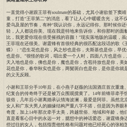
一直觉得小谢跟王菲有soulmate的基础，尤其小谢欲签下窦靖
童，打造“王菲第二”的消息，看了让人心中暖暖含光，这不
爱乌及屋的节奏，有种“我认识你，永远记得你。那时候你还
轻，人人都说你美。现在我是特地来告诉你，和你那时的面
比，我更爱你现在倍受摧残的容颜！”现实落地版的温暖，虽
王菲现在还很美。谢霆锋有首很经典的很匹配这段话的歌《
蝶》：“恋生花也是你，风之纱也是你，夫斯基也是你，早优
也是你。”很怪的歌词，唱出爱一个人时，四面八方也是你，
天入地也是你，佛也是你，魔也是你，含苞待放也是你，美
花也是你，春华秋实也是你，两鬓斑白也是你，是你是你就
的义无反顾。
小谢和王菲分手10年后，在小燕子赵薇的法国酒庄首次重逢
纪复合的传奇终于还是被万众围观搅黄了。14年前锋菲牵手
骇俗，几年后小谢离婚承认情海波澜，最爱是阿菲。虽然北
女人和广东大男人的姻缘结构严重八字不搭，但是因为养眼
奇度，加上14年那次牵手太美，跨越世俗、地域和年龄，他
直是看客心目中的永远一对，臆想中的神话爱恋，谢霆锋身
些过往的女人，包括指责他性格有问题对他已经死心的张柏