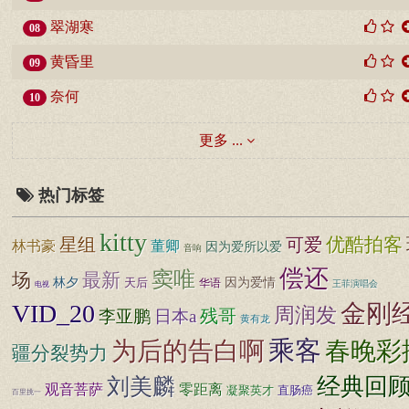
翠湖寒
08
黄昏里
09
奈何
10
更多 ...
热门标签
kitty
优酷拍客
星组
可爱
林书豪
董卿
因为爱所以爱
音响
偿还
窦唯
场
最新
因为爱情
林夕
天后
华语
王菲演唱会
电视
VID_20
金刚
周润发
残哥
李亚鹏
日本a
黄有龙
乘客
为后的告白啊
春晚彩
疆分裂势力
刘美麟
经典回
观音菩萨
零距离
直肠癌
凝聚英才
百里挑一