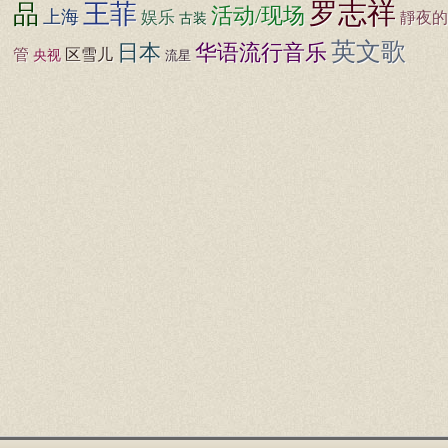
罗志祥
王菲
品
活动/现场
上海
娱乐
靜夜的
古装
英文歌
日本
华语流行音乐
区雪儿
管
央视
流星