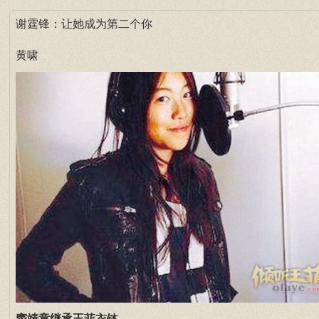
谢霆锋：让她成为第二个你
黄啸
窦靖童继承王菲衣钵