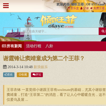
欢迎光临 倾听王菲::OFAYE.com
音乐盒
登录
免费注册
所有新闻
活动行程
八卦
谢霆锋让窦靖童成为第二个王菲？
2014-3-14 10:48
新浪娱乐
喜欢
收藏
评论
王菲衣钵 一直觉得小谢跟王菲有soulmate的基础，尤其小谢欲
窦靖童，打造“王菲第二”的消息，看了让人心中暖暖含光，这不
仅爱乌及屋 ...