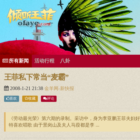
所有歌曲专辑
王菲新闻
王菲的精美图片
王菲精彩视频
王菲论坛
给王菲留言
用户中心
王
所有新闻
活动行程
八卦
王菲私下常当“麦霸”
2008-1-21 21:38
金羊网-新快报
喜欢
收藏
评论
《劳动最光荣》第六期的录制。采访中，身为李亚鹏王菲夫妇好
特喜欢唱歌 由于景岗山及夫人马葭都是李 ...