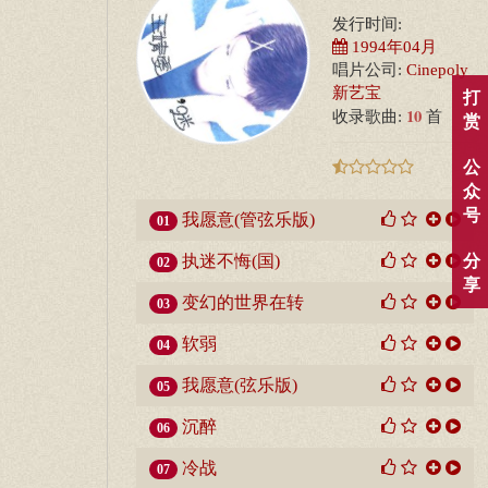
发行时间:
1994年04月
唱片公司:
Cinepoly
新艺宝
打
10
收录歌曲:
首
赏
公
众
号
我愿意(管弦乐版)
01
执迷不悔(国)
分
02
享
变幻的世界在转
03
软弱
04
我愿意(弦乐版)
05
沉醉
06
冷战
07