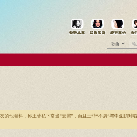
菲资料档案
王菲同款商品
友的他曝料，称王菲私下常当“麦霸”，而且王菲“不屑”与李亚鹏对