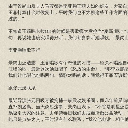
由于景岗山及夫人马葭都是李亚鹏王菲夫妇的好友，大家自
王菲打算什么时候复出，平时我们也不太聊这些工作方面的
过的。”
不知道王菲唱卡拉OK的时候是否歌瘾大发抢当“麦霸”呢？
句，再说她也确实唱得好听，我们都喜欢听她唱歌。”景岗
李亚鹏唱歌不行
景岗山还透露，王菲唱歌有个奇怪的习惯——坚决不唱她自
汪峰的歌，最近这次她就唱了《怒放的生命》。”那李亚鹏
我们让他唱他也唱两句。情歌对唱的话，我觉得王菲应该挺‘
跟张元没联系
最近导演张元因吸毒被拘捕一事震动娱乐圈，而几年前景岗
直扑朔迷离。当天谈起这事，景岗山表示：“不管是明星还
易吸引大家的注意。去年禁毒日我们去戒毒所做公益活动，
此只是点头之交，平时没有什么联系，“我没他电话，相信他