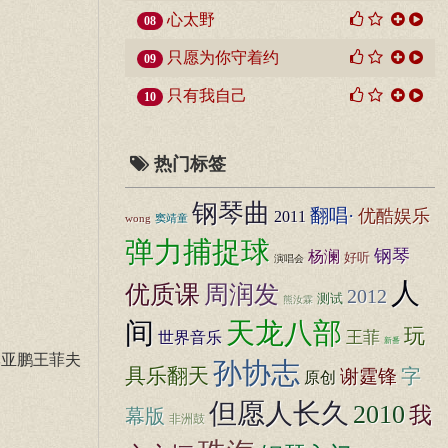
心太野
08
只愿为你守着约
09
只有我自己
10
热门标签
钢琴曲
翻唱·
优酷娱乐
2011
wong
窦靖童
弹力捕捉球
钢琴
杨澜
好听
演唱会
人
优质课
周润发
2012
测试
熊汝霖
间
天龙八部
玩
世界音乐
王菲
新番
李亚鹏王菲夫
孙协志
具乐翻天
谢霆锋
字
原创
但愿人长久
2010
我
幕版
非洲鼓