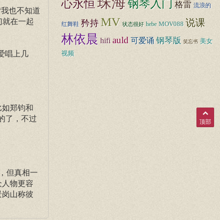
珠海
心永恒
钢琴入门
格雷
流浪的
“我也不知道
MV
们就在一起
说课
矜持
MOV088
红舞鞋
hebe
状态很好
林依晨
auld
hifi
钢琴版
可爱诵
美女
笑忘书
爱唱上几
视频
比如郑钧和
的了，不过
顶部
，但真相一
众人物更容
景岗山称彼