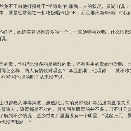
然免不了向他打探处于“半隐退”的菲鹏二人的状况。景岗山说：
事，就是经常聚在一起吃饭唱卡拉OK，元旦那天新年倒计时我
“还好吧，她确实算唱得最多的一个，一来她特喜欢唱，什么歌都
山说。
己的歌，“唱得比较多的是韩红的歌，还有男生的歌她也爱唱，
唱得怎么样，两人有情歌对唱么？“李亚鹏啊，他唱得……就不咋
不屑’和他唱的吧？从来没有过。”
山也曾卷入涉毒风波，虽然此后有消息称他和毒品没有直接关系
是普通人，吸毒都是不对的。其实明星吸毒的并不多，只不过公
了解到不少情况，至少戒毒所里面没有一个明星。”说起张元，
也没有我的。”