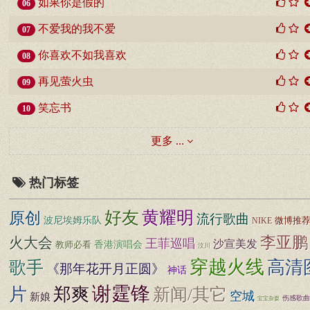
如果你是假的
06
不爱我的我不爱
07
你喜欢不如我喜欢
08
再见萤火虫
09
笑忘书
10
更多 ...
热门标签
黄耀明
好友
原创
流行歌曲
波尼埃姆乐队
微博推
NIKE
李亚鹏
火大会
王菲巡唱
沙宣美发
香港演唱会
教师必看
汶川
穿越火线
高清
歌手
《那年花开月正圆》
神话
谢霆锋
片
郑爽
新闻/其它
空城
新娘
伤感歌曲
宝宝杂耍