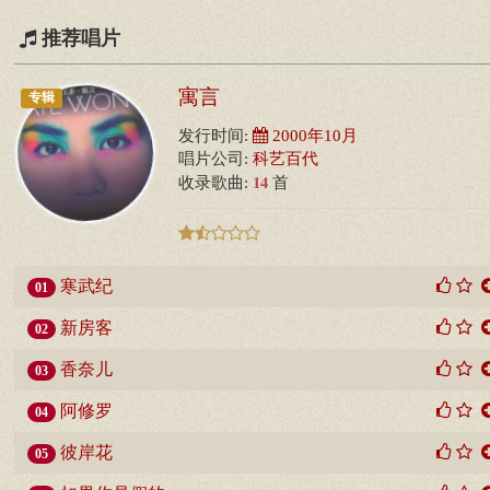
推荐唱片
寓言
专辑
发行时间:
2000年10月
唱片公司:
科艺百代
14
收录歌曲:
首
寒武纪
01
新房客
02
香奈儿
03
阿修罗
04
彼岸花
05