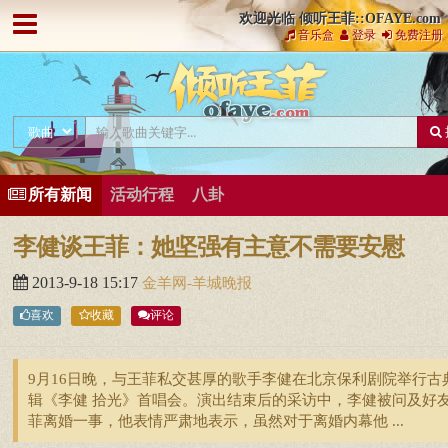
欢迎光临 倾听王菲::OFAYE.com
音乐盒
登录
免费注册
所有新闻
活动行程
八卦
李健谈王菲：她坚强有主意不需要安慰
2013-9-18 15:17
金羊网-羊城晚报
喜欢
收藏
评论
9月16日晚，与王菲私交甚厚的歌手李健在北京保利剧院举行古
辑《李健 拾光》首唱会。演出结束后的采访中，李健被问及好
菲离婚一事，他表情严肃地表示，虽然对于离婚内幕他 ...