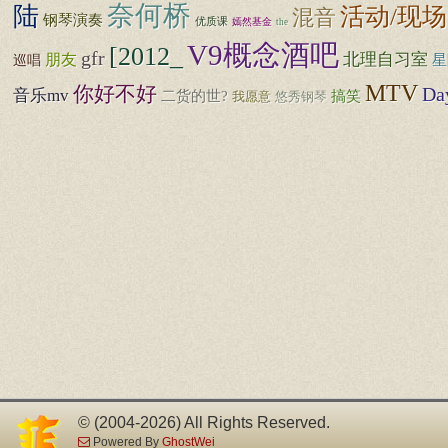
奈何桥
陆
活动/现场
混音
钢琴演奏
优质课
嫣然基金
the
V9概念酒吧
[2012_
gfr
朋友
北理自习室
巡唱
星
MTV
你好不好
Da
音乐mv
二货的世?
搞笑
我愿意
悠秀钢琴
© (2004-2026) All Rights Reserved.
Powered By
GhostWei