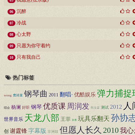
05
沉醉
06
冷战
07
心太野
08
只愿为你守着约
09
只有我自己
10
热门标签
弹力捕捉
钢琴曲
翻唱·
优酷娱乐
2011
wong
窦靖童
人
优质课
周润发
2012
钢琴
杨澜
好听
测试
唱会
熊汝霖
天龙八部
孙协
玩具乐翻天
世界音乐
王菲
新番
但愿人长久
2010
我心
谢霆锋
字幕版
创
非洲鼓