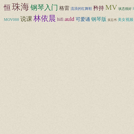
珠海
MV
恒
钢琴入门
矜持
格雷
流浪的红舞鞋
状态很好
林依晨
说课
auld
hifi
钢琴版
可爱诵
MOV088
美女视频
笑忘书