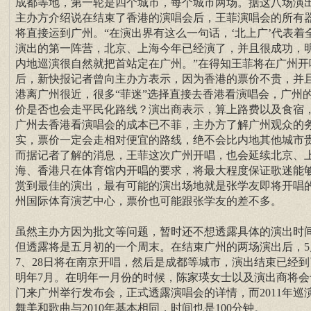
成都等地，第一轮是四个城市，每个城市两场。据这八场演
主办方介绍说在结束了香港的演唱会后，王菲演唱会的所有
将直接运到广州。“在演出界有这么一句话，‘北上广’代表着
演出的第一阵营，北京、上海今年已经演了，并且很成功，
内地巡演很自然就把首站定在广州。”在得知王菲将在广州开
后，新快报记者曾向主办方表示，因为香港的票价不贵，并
港离广州很近，很多“菲迷”选择直接去香港看演唱会，广州
价是否也会走平民化路线？演出商表示，算上路费以及食宿
广州去香港看演唱会的成本已不菲，主办方了解广州观众的
实，票价一定会走相对便宜的路线，绝不会比内地其他城市
而据记者了解的消息，王菲这次广州开唱，也会延续北京、
海、香港只在体育馆内开唱的要求，将最大程度保证歌迷能
赏到最佳的演出，最有可能的演出场地就是张学友即将开唱
州国际体育演艺中心，票价也可能跟张学友的差不多。
虽然主办方因为批文等问题，暂时还不想透露具体的演出时
但透露将是五月初的一个周末。在结束广州的两场演出后，5
7、28日将在南京开唱，然后是成都等城市，演出结束已经到
明年7月。在明年一月份的时候，陈家瑛女士以及演出商将会
门来广州举行发布会，正式透露演唱会的详情，而2011年巡
舞美和歌曲与2010年基本相同，时间也是100分钟。