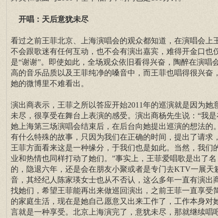
开唱：天后意犹未尽
看过之前王菲北京、上海演唱会的观众都知道，在演唱会上
不会跟歌迷有任何互动，也不会有演出嘉宾，难得开金口也
是“谢谢”。即使如此，全场观众依旧看得兴奋，陶醉在演唱
高的音乐品质以及王菲纯净的嗓音中，而王菲也唱得很兴奋
她的微博里不难看出。
演出商表示，王菲之所以答应开始2011年的巡演就是因为她
未尽，很享受在舞台上表演的感受。演出商杨先生说：“我是
她上海第三场演唱会结束后，在后台向她提出巡演的想法的
有什么特殊的故事，只因为我们在正确的时间，提出了请求
王菲方面看来这是一种缘分，于我们也是如此。当然，我们
业和热情也同样打动了她们。”事实上，王菲爱唱歌是出了名
的，隐退六年，还是会在朋友小聚或者是专门去KTV一展天
音，其经纪人陈家瑛女士也从不否认，这么多年一直有演出
找她们，希望王菲能再出来做巡回演出，之前王菲一直享受
的家庭生活，现在是她自己愿意又出来工作了，工作本身对
言就是一种享受。北京上海演完了，意犹未尽，那就继续唱