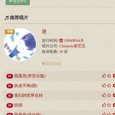
提交评论
推荐唱片
迷
专辑
发行时间:
1994年04月
唱片公司:
Cinepoly新艺宝
10
收录歌曲:
首
我愿意(管弦乐版)
01
执迷不悔(国)
02
变幻的世界在转
03
软弱
04
我愿意(弦乐版)