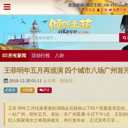
欢迎光临 倾听王菲::OFAYE.com
音乐盒
登录
免费注册
所有新闻
活动行程
八卦
王菲明年五月再巡演 四个城市八场广州首
2010-12-30 01:11
金羊网－新快报
喜欢
收藏
评论
王菲 明年三月结束香港的演唱会后就收山了吗？答案是否定的
一站广州，明年五月。首站：非广州莫属 今日下午3点，王菲的
纪人陈家瑛女士将现身南京，举行发布会，正式宣布王菲 ...