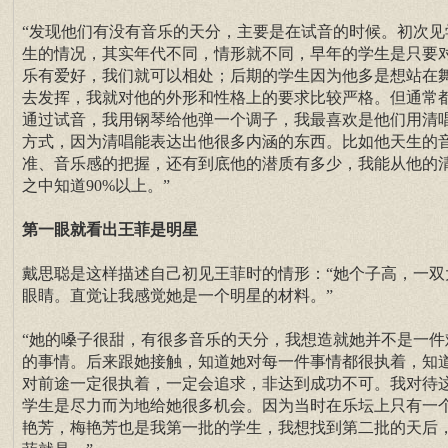
“发现他们有没有音乐的天分，主要是在试音的时候。初次见
生的情况，其实年代不同，情形就不同，早年的学生是只要
乐有爱好，我们就可以相处；后期的学生因为他多是想站在
去发挥，我就对他的外形和性格上的要求比较严格。但通常
通过试音，我用钢琴给他弹一个调子，我最喜欢是他们用清
方式，因为清唱能表达出他很多内涵的东西。比如他天生的
准、音乐感的把握，还有到底他的潜质有多少，我能从他的
之中知道90%以上。”
第一眼就看出王菲是明星
戴思聪是这样描述自己初见王菲时的情形：“她个子高，一双
眼睛。直觉让我感觉她是一个明星的材料。”
“她的嗓子很甜，有很多音乐的天分，我想造就她并不是一件
的事情。后来跟她接触，知道她对每一件事情都很执着，知
对前途一定很执着，一定会追求，非达到成功不可。我对待
学生是尽力而为地给她很多机会。因为当时在乐坛上只有一
艳芳，梅艳芳也是我第一批的学生，我想找到第二批的天后