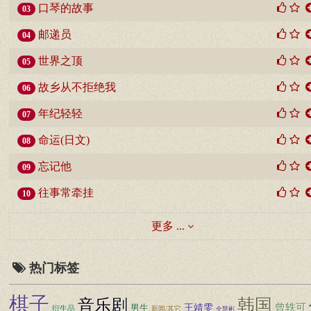
口琴的故事
03
邮递员
04
世界之顶
05
故乡从不拒绝我
06
年纪轻轻
07
命运(日文)
08
忘记他
09
往事常牵挂
10
更多 ...
热门标签
棋子
韩国
音乐剧
曾轶可
王靖雯
男生
衍生品
新闻/其它
全慧彬