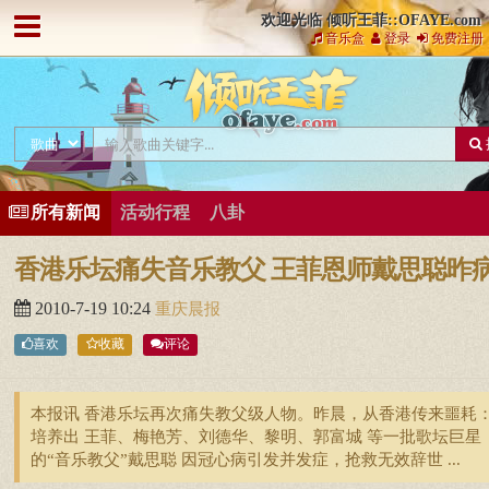
欢迎光临 倾听王菲::OFAYE.com
音乐盒
登录
免费注册
所有新闻
活动行程
八卦
香港乐坛痛失音乐教父 王菲恩师戴思聪昨
2010-7-19 10:24
重庆晨报
喜欢
收藏
评论
本报讯 香港乐坛再次痛失教父级人物。昨晨，从香港传来噩耗
培养出 王菲、梅艳芳、刘德华、黎明、郭富城 等一批歌坛巨星
的“音乐教父”戴思聪 因冠心病引发并发症，抢救无效辞世 ...