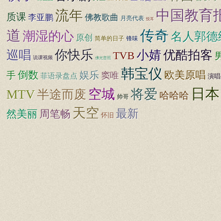
中国教育
流年
质课
李亚鹏
佛教歌曲
月亮代表
悦耳
道
传奇
潮湿的心
名人郭德
原创
锋味
简单的日子
巡唱
你快乐
小婧
优酷拍客
TVB
说课视频
佛光普照
韩宝仪
倒数
娱乐
欧美原唱
手
窦唯
菲语录盘点
演唱
日本
空城
将爱
MTV
半途而废
哈哈哈
帅哥
天空
最新
然美丽
周笔畅
怀旧