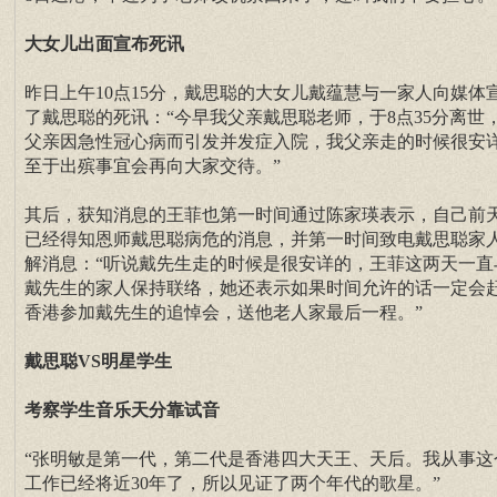
大女儿出面宣布死讯
昨日上午10点15分，戴思聪的大女儿戴蕴慧与一家人向媒体
了戴思聪的死讯：“今早我父亲戴思聪老师，于8点35分离世
父亲因急性冠心病而引发并发症入院，我父亲走的时候很安
至于出殡事宜会再向大家交待。”
其后，获知消息的王菲也第一时间通过陈家瑛表示，自己前
已经得知恩师戴思聪病危的消息，并第一时间致电戴思聪家
解消息：“听说戴先生走的时候是很安详的，王菲这两天一直
戴先生的家人保持联络，她还表示如果时间允许的话一定会
香港参加戴先生的追悼会，送他老人家最后一程。”
戴思聪VS明星学生
考察学生音乐天分靠试音
“张明敏是第一代，第二代是香港四大天王、天后。我从事这
工作已经将近30年了，所以见证了两个年代的歌星。”