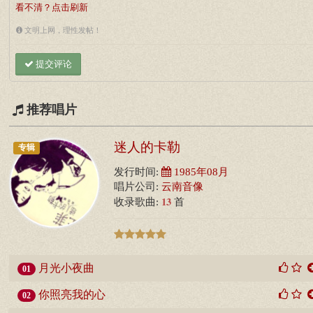
看不清？点击刷新
文明上网，理性发帖！
提交评论
推荐唱片
迷人的卡勒
专辑
发行时间:
1985年08月
唱片公司:
云南音像
13
收录歌曲:
首
月光小夜曲
01
你照亮我的心
02