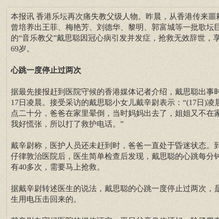
本报讯 香港乐坛再次痛失教父级人物。昨晨，从香港传来噩
曾培养出王菲、梅艳芳、刘德华、黎明、郭富城等一批歌坛
的“音乐教父”戴思聪因冠心病引发并发症，抢救无效辞世，
69岁。
心跳一度停止过两次
据最先接报赶到医院守候的香港媒体记者介绍，戴思聪出事
17日凌晨。接受采访的戴思聪小女儿戴辛尉表示：“(17日)凌
点二十分，爸爸在家里晕倒，当时妈妈出去了，姐姐又不在
我好慌张，所以打了救护电话。”
戴辛尉称，医护人员还未赶到时，爸爸一直处于昏迷状态。
仔律敦治医院后，医生简单检查后发现，戴思聪的心跳每分
有40多次，需要马上抢救。
据戴辛尉转述医生的说法，戴思聪的心跳一度停止过两次，
生用电压击回来的。