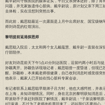
戴辛尉向守候医院的媒体证实，平日父亲身体还好，除了胃
问题，并无家族遗传心脏病。戴辛尉说，原计划父亲下周三
去体检，实在没想到突然出事。
而此前，戴思聪最近一次露面是上月中出席好友、国宝级钢
师刘诗昆的红馆演出。
黎明提前返港探恩师
戴思聪入院后，太太和两个女儿戴蕴慧、戴辛尉一直留在深
疗部陪伴。
好友刘诗昆前天下午5点45分到达医院，逗留约两小时后与徒
孙颖离开。孙颖告诉现场记者，戴思聪曾一度昏迷，但现已
醒。孙颖称，本来戴老师很健康，自己收到消息时感觉很突
他表示，戴家人已开始在找心脏科专家会诊。
有记者联系上戴思聪早期弟子吕方时，他也大感愕然，并表
在上海，未知详细情况。同时，身在北京的黎明获知消息后
即派助手子泉赶到医院了解情况，戴辛尉说：“子泉说黎明原
8日返港，不过为了老师改机票回来了，还叫我们不要担心。