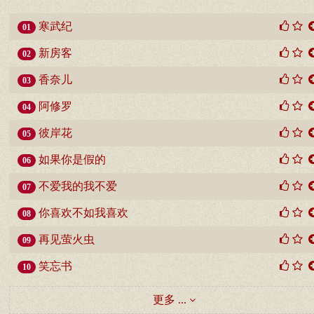
寒武纪
01
新房客
02
香奈儿
03
阿修罗
04
彼岸花
05
如果你是假的
06
不爱我的我不爱
07
你喜欢不如我喜欢
08
再见萤火虫
09
笑忘书
10
更多 ...