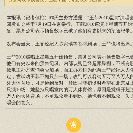
本报讯（记者侯艳）昨天主办方透露，“王菲2010巡演”演唱
闻发布会将于7月19日在京举行。王菲2010巡演上星期五开始
售，票务公司表示预售数字已破了他们有史以来的预售纪录
发布会当天，王菲经纪人陈家瑛等都将到场，王菲也将出席
王菲2010巡唱上星期五开始预售，票务公司表示预售数字已
他们有史以来的预售纪录。内部认购已经超额爆棚，不断有
致电主办方查询会否加场，而主办方也为此向王菲经纪人力
过，尝试劝王菲不如只加一场，改到可以容纳五万至八万人
外大体育场，可是遭到反对。皆因阿菲初谈时希望在北京及
只演10场，她坚持只唱室内的万人体育馆，原因是觉得开超
万人的大体育场，不单观众看不到她，她也看不到观众，失
唱会的意义。
赏