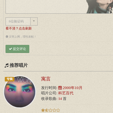
*
看不清？点击刷新
文明上网，理性发帖！
提交评论
推荐唱片
寓言
专辑
发行时间:
2000年10月
唱片公司:
科艺百代
14
收录歌曲:
首