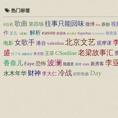
热门标签
歌曲
往事只能回味
视
第四场
微博
原创
8位机
Non
eason
解析
作
芷儿
Superbus
陈奕迅
谢霆锋
《绽放》
因为爱情
英语教师招录
北京文艺
女歌手
电影
港台
观摩课
valenhsu
老梁故事汇
盛
CSonline
王菲
李天熙
除了你
优酷音乐
波澜
李
香奈儿
Faye
恐怖
新房客
我愿意
基情
田馥甄
冷战
财神
Day
水木年华
李大仁
好听歌曲