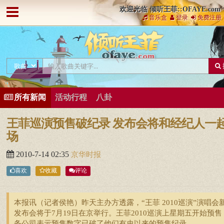
欢迎光临 倾听王菲::OFAYE.com
音乐盒
登录
免费注册
所有新闻
活动行程
八卦
王菲巡演预售破纪录 发布会将和经纪人一
场
2010-7-14 02:35
京华时报
喜欢
收藏
评论
本报讯（记者侯艳）昨天主办方透露，“王菲 2010巡演”演唱会
发布会将于7月19日在京举行。王菲2010巡演上星期五开始预售
务公司表示预售数字已破了他们有史以来的预售纪录 ...