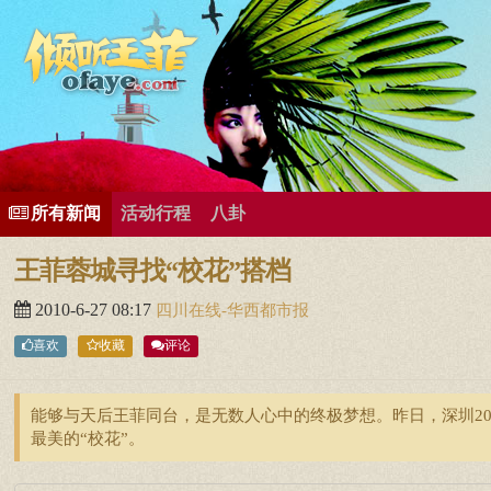
所有歌曲专辑
王菲新闻
王菲的精美图片
王菲精彩视频
王菲论坛
给王菲留言
用户中心
王
所有新闻
活动行程
八卦
王菲蓉城寻找“校花”搭档
2010-6-27 08:17
四川在线-华西都市报
喜欢
收藏
评论
能够与天后王菲同台，是无数人心中的终极梦想。昨日，深圳20
最美的“校花”。