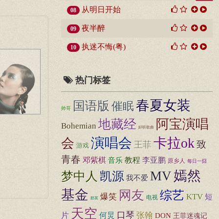
从明日开始
08
夜半醉
09
执迷不悔(粤)
10
热门标签
春夏女装
国语版
催眠
帅哥
阿宝演唱
地藏经
Bohemian
好听歌曲
演唱会
卡拉ok
会
致
王菲
游戏
青春
邓紫棋
音乐
教程
李亚鹏
原乡人
每日一囧
嫣然
MV
梦中人
凯源
我不爱
基金
网友
综艺
爆笑
KTV
短
电视
那英
天空
口琴
张翰
片
何炅
DON
王菲迷魂记