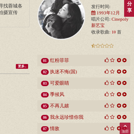
分
寻找蓉城各
发行时间:
享
拍摄宣传
1993年12月
唱片公司:
Cinepoly
新艺宝
10
收录歌曲:
首
红粉菲菲
01
更多..
执迷不悔(国)
02
可爱眼睛
03
季候风
04
不再儿嬉
05
我永远珍惜你我
06
情敌
07
顶部