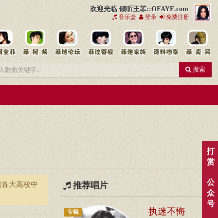
欢迎光临 倾听王菲::OFAYE.com
音乐盒
登录
免费注册
搜索
打
赏
公
城各大高校中
推荐唱片
众
号
执迷不悔
专辑