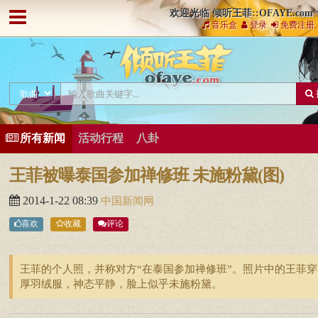
欢迎光临 倾听王菲::OFAYE.com
音乐盒
登录
免费注册
所有新闻
活动行程
八卦
王菲被曝泰国参加禅修班 未施粉黛(图)
2014-1-22 08:39
中国新闻网
喜欢
收藏
评论
王菲的个人照，并称对方“在泰国参加禅修班”。照片中的王菲穿
厚羽绒服，神态平静，脸上似乎未施粉黛。