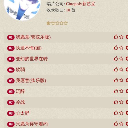
唱片公司:
Cinepoly新艺宝
10
收录歌曲:
首
我愿意(管弦乐版)
01
执迷不悔(国)
02
变幻的世界在转
03
软弱
04
我愿意(弦乐版)
05
沉醉
06
冷战
07
心太野
08
只愿为你守着约
09