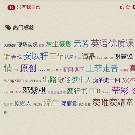
只有我自己
10
热门标签
英语优质课
元芳
灰尘摄影
现场实况
大摆秘密
赵薇
安以轩
王菲
谭晶
谢霆锋
话
春晚
Karaoke
结尾
Elva
情
原创
王菲走音
....
新闻/其它
男歌手
华语
小沈阳
天后
出路
歌迷
梦中人
潇洒走一回
wangxuan
安心
燕子我来追求
莹彩
邓紫棋
FF8
颜行书
120107
MV
聚星文化传媒
Dreams
窦唯窦靖童
流年
原鄉人
邓丽君
玛欣德
致青春
我为歌狂
曲