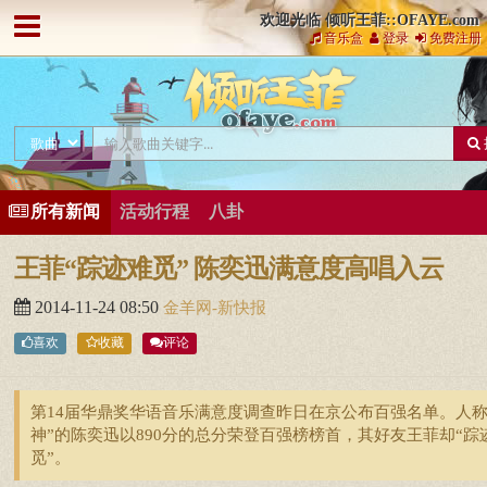
欢迎光临 倾听王菲::OFAYE.com
音乐盒
登录
免费注册
所有新闻
活动行程
八卦
王菲“踪迹难觅” 陈奕迅满意度高唱入云
2014-11-24 08:50
金羊网-新快报
喜欢
收藏
评论
第14届华鼎奖华语音乐满意度调查昨日在京公布百强名单。人称
神”的陈奕迅以890分的总分荣登百强榜榜首，其好友王菲却“踪
觅”。