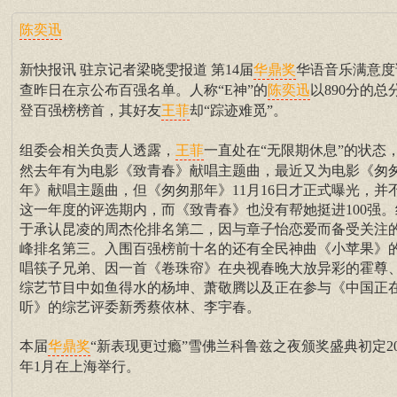
陈奕迅
新快报讯 驻京记者梁晓雯报道 第14届
华语音乐满意度
华鼎奖
查昨日在京公布百强名单。人称“E神”的
以890分的总
陈奕迅
登百强榜榜首，其好友
却“踪迹难觅”。
王菲
组委会相关负责人透露，
一直处在“无限期休息”的状态
王菲
然去年有为电影《致青春》献唱主题曲，最近又为电影《匆
年》献唱主题曲，但《匆匆那年》11月16日才正式曝光，并
这一年度的评选期内，而《致青春》也没有帮她挺进100强。
于承认昆凌的周杰伦排名第二，因与章子怡恋爱而备受关注
峰排名第三。入围百强榜前十名的还有全民神曲《小苹果》
唱筷子兄弟、因一首《卷珠帘》在央视春晚大放异彩的霍尊
综艺节目中如鱼得水的杨坤、萧敬腾以及正在参与《中国正
听》的综艺评委新秀蔡依林、李宇春。
本届
“新表现更过瘾”雪佛兰科鲁兹之夜颁奖盛典初定20
华鼎奖
年1月在上海举行。