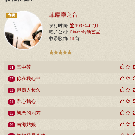
菲靡靡之音
专辑
发行时间:
1995年07月
唱片公司:
Cinepoly新艺宝
13
收录歌曲:
首
雪中莲
01
你在我心中
02
但愿人长久
03
君心我心
04
初恋的地方
05
南海姑娘
06