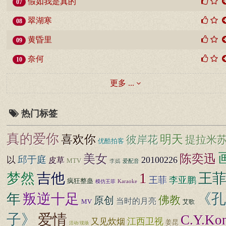
假如我是真的
07
翠湖寒
08
黄昏里
09
奈何
10
更多 ...
热门标签
真的爱你
明天
喜欢你
彼岸花
提拉米
优酷拍客
美女
陈奕迅
邱于庭
以
20100226
皮草
MTV
爱配音
李嫣
1
梦然
吉他
王
王菲
李亚鹏
疯狂整蛊
Karaoke
模仿王菲
《孔
年
叛逆十足
佛教
原创
当时的月亮
MV
艾歌
子》
爱情
C.Y.Ko
江西卫视
又见炊烟
姜昆
活动/现场