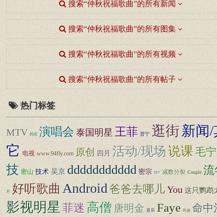
搜索“仲秋祝福歌曲”的所有新闻
搜索“仲秋祝福歌曲”的所有图集
搜索“仲秋祝福歌曲”的所有视频
搜索“仲秋祝福歌曲”的所有帖子
热门标签
逛街
新闻/
王菲
演唱会
MTV
泰国明星
普宁
韩国
它
活动/现场
说课
毛宁
原创
四月
电视
www.94fly.com
技
ddddddddddd
流
技术
吴京
密宗
密山
减数分裂
Couple
MV
Android
好听歌曲
爸爸去哪儿
You
这只鹦鹉
片
影视明星
高僧
Faye
菲迷
命中
唐明金
音乐
肖涵