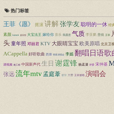
热门标签
讲解
张学友
王菲《愿》
聪明的一休
摇滚
经
气质
素颜
嫁给你
大宝法王
音乐
李亚鹏
墨镜
我愿意
王菲
karaok
盘应煦
头
大眼睛宝宝
童年照
欧美原唱
KTV
邓丽君
北京卫
翻唱日语歌
ACappella
好听歌曲
李嫣
西塘
明星演唱会
谢霆锋
生日
宋仲基
中国新声代
杨孟潇
调视频
评委
南工程
流年mtv
演唱会
孟庭葦
张远
力赞
密宗
王菲巡唱