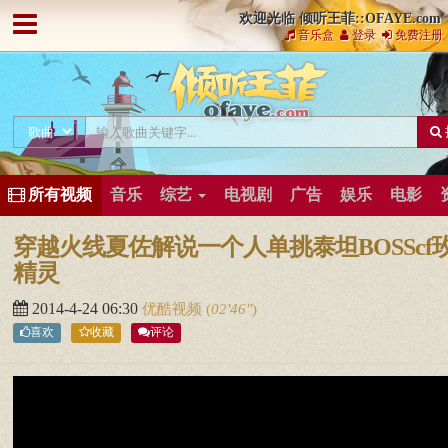
欢迎光临 倾听王菲::OFAYE.com
音乐盒
登录
免费注册
所有视频
音乐
综艺
电视剧
广告
娱乐
电影
穿越火线夏佐解说一个人单挑泰坦BOSScf
精灵
2014-4-24 06:30
优酷视频
(
02′46″
)
喜欢
收藏
评论