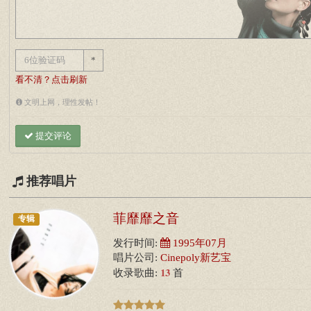
*
看不清？点击刷新
文明上网，理性发帖！
提交评论
推荐唱片
菲靡靡之音
专辑
发行时间:
1995年07月
唱片公司:
Cinepoly新艺宝
13
收录歌曲:
首