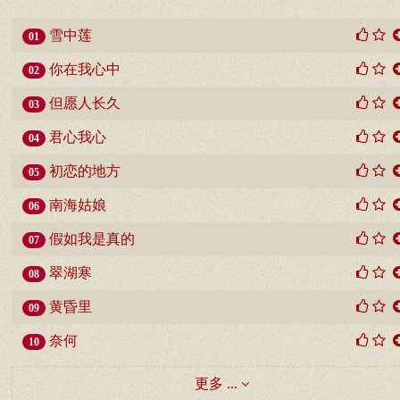
雪中莲
01
你在我心中
02
但愿人长久
03
君心我心
04
初恋的地方
05
南海姑娘
06
假如我是真的
07
翠湖寒
08
黄昏里
09
奈何
10
更多 ...