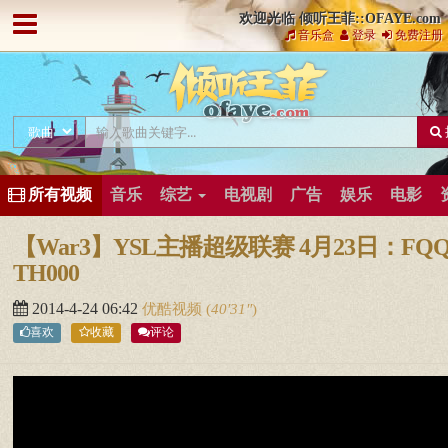
欢迎光临 倾听王菲::OFAYE.com
音乐盒
登录
免费注册
所有视频
音乐
综艺
电视剧
广告
娱乐
电影
【War3】YSL主播超级联赛 4月23日：FQQ 
TH000
2014-4-24 06:42
优酷视频
(
40′31″
)
喜欢
收藏
评论