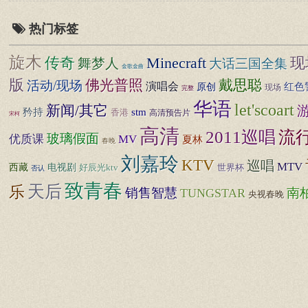
热门标签
旋木
传奇
现
Minecraft
舞梦人
大话三国全集
金歌金曲
版
佛光普照
戴思聪
活动/现场
演唱会
红色
原创
现场
完整
华语
let'scoart
新闻/其它
矜持
stm
香港
高清预告片
宋柯
高清
流
2011巡唱
玻璃假面
优质课
MV
夏林
春晚
刘嘉玲
KTV
巡唱
MTV
西藏
电视剧
好辰光ktv
世界杯
否认
致青春
天后
乐
销售智慧
南
TUNGSTAR
央视春晚