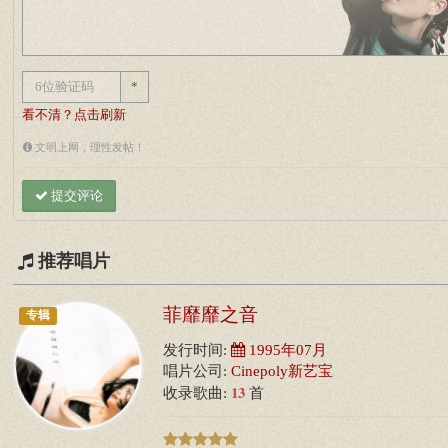
*
看不清？点击刷新
文明上网，理性发帖！
提交评论
推荐唱片
菲靡靡之音
专辑
发行时间:
1995年07月
唱片公司:
Cinepoly新艺宝
13
收录歌曲:
首