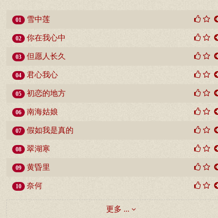
雪中莲
01
你在我心中
02
但愿人长久
03
君心我心
04
初恋的地方
05
南海姑娘
06
假如我是真的
07
翠湖寒
08
黄昏里
09
奈何
10
更多 ...