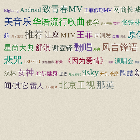
致青春MV
网商长
Android
王菲假期MV
Bigbang
美音乐
华语流行歌曲
张铁
佛学
窦唯
婚礼开场
推荐
原
王菲
让座
MTV
周润发
航
DIY蛋挞
金曲
男生
翻唱
风言锋语
舒淇
星尚大典
谢霆锋
郑爽
悲咒
《因为爱情》
演唱会
130710
有天
优酷拍客
画坊
李健
9sky
女神
陶喆
汉林
32步健身
开到荼靡
提篮
九点睿视
北京卫视
那英
闻/其它
雷人
王菲附体