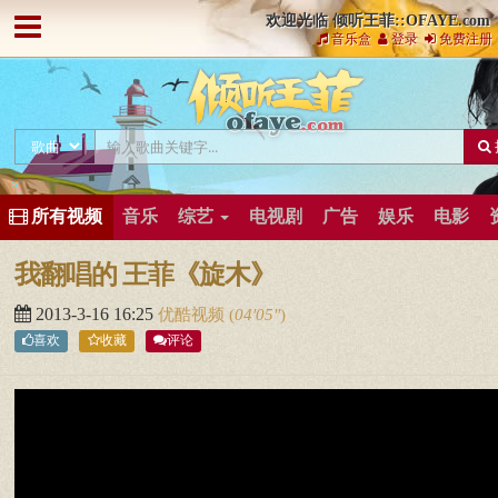
欢迎光临 倾听王菲::OFAYE.com
音乐盒
登录
免费注册
所有视频
音乐
综艺
电视剧
广告
娱乐
电影
我翻唱的 王菲《旋木》
2013-3-16 16:25
优酷视频
(
04′05″
)
喜欢
收藏
评论