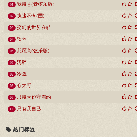
我愿意(管弦乐版)
01
执迷不悔(国)
02
变幻的世界在转
03
软弱
04
我愿意(弦乐版)
05
沉醉
06
冷战
07
心太野
08
只愿为你守着约
09
只有我自己
10
热门标签