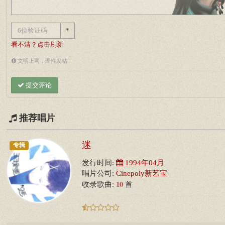
*
看不清？点击刷新
文明上网，理性发帖！
提交评论
推荐唱片
迷
专辑
发行时间:
1994年04月
唱片公司:
Cinepoly新艺宝
10
收录歌曲:
首