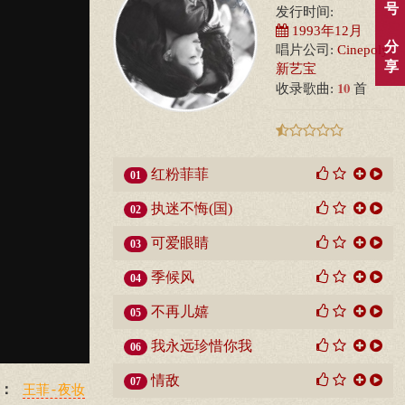
号
发行时间:
1993年12月
分
唱片公司:
Cinepoly
享
新艺宝
10
收录歌曲:
首
红粉菲菲
01
执迷不悔(国)
02
可爱眼睛
03
季候风
04
不再儿嬉
05
我永远珍惜你我
06
情敌
07
：
王菲-夜妆