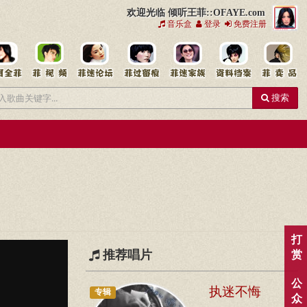
欢迎光临 倾听王菲::OFAYE.com
音乐盒
登录
免费注册
搜索
打
推荐唱片
赏
公
执迷不悔
专辑
众