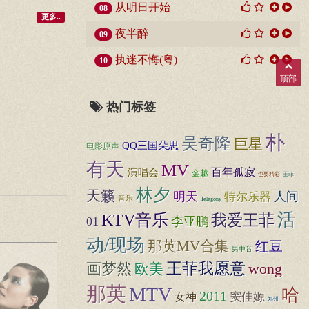
从明日开始
08
更多..
夜半醉
09
执迷不悔(粤)
10
顶部
热门标签
朴
吴奇隆
巨星
QQ三国朵思
电影原声
有天
MV
百年孤寂
演唱会
金越
也要精彩
王菲
林夕
天籁
明天
人间
特尔乐器
音乐
Telegony
活
KTV音乐
我爱王菲
01
李亚鹏
动/现场
那英MV合集
红豆
男中音
王菲我愿意
画梦然
欧美
wong
那英
MTV
哈
2011
窦佳嫄
女神
郑州