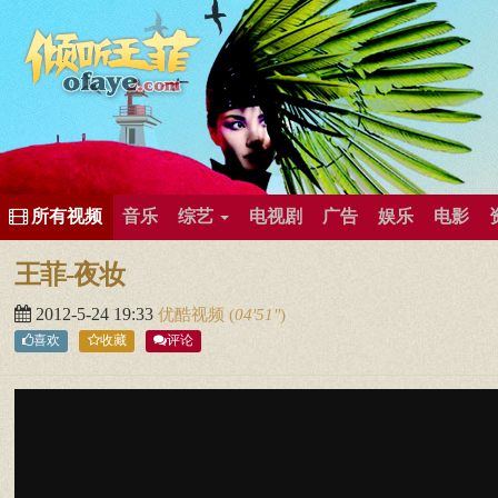
所有歌曲专辑
王菲新闻
王菲的精美图片
王菲精彩视频
王菲论坛
给王菲留言
用户中心
王
所有视频
音乐
综艺
电视剧
广告
娱乐
电影
王菲-夜妆
2012-5-24 19:33
优酷视频
(
04′51″
)
喜欢
收藏
评论