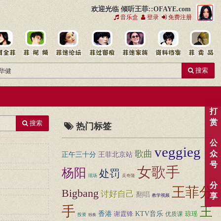
欢迎光临 倾听王菲::OFAYE.com
音乐盒
登录
免费注册
搜索
打
赏
搜索
热门标签
公
veggieg
歌曲
众
正午三十分
王菲北京站
号
女歌手
杨阳
处罚
现场
吴奇隆
分
王菲分
Bigbang
讨好自己
翻唱
享
教学视频
手
王
香港
谢霆锋
KTV音乐
优质课
琼瑶
投资
独奏