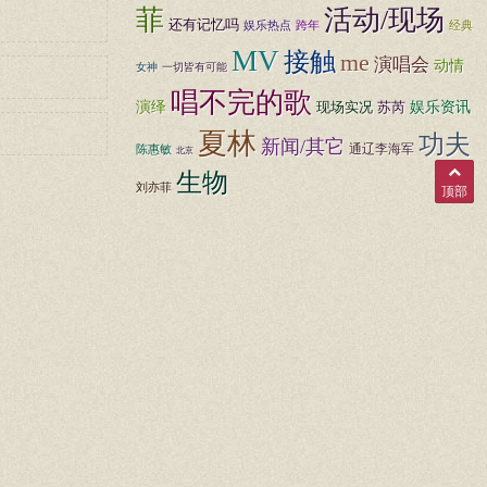
菲
活动/现场
还有记忆吗
娱乐热点
跨年
经典
MV
接触
me
演唱会
动情
女神
一切皆有可能
唱不完的歌
娱乐资讯
演绎
苏芮
现场实况
夏林
功夫
新闻/其它
通辽李海军
陈惠敏
北京
生物
刘亦菲
顶部