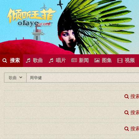
所有歌曲专辑
王菲新闻
王菲的精美图片
王菲精彩视频
王菲论坛
给王菲留言
用户中心
王
搜索
歌曲
唱片
新闻
图集
视频
搜索
搜索
搜索