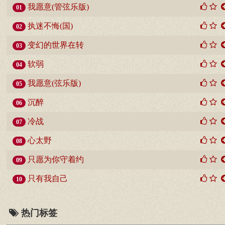
我愿意(管弦乐版)
01
执迷不悔(国)
02
变幻的世界在转
03
软弱
04
我愿意(弦乐版)
05
沉醉
06
冷战
07
心太野
08
只愿为你守着约
09
只有我自己
10
热门标签