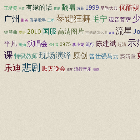
优酷娱
有缘的话
翻唱
1999
王靖雯
星尚大典
超淸
绒花
王菲
琴键狂舞
广州
毛宁
观音菩萨
香港歌手
王筝
那英
流星
J
国服
2010
高清图片
钢琴曲
华语
吉他谱怎么看
超强
示
演唱会
陈建斌
平凡
0975
李小龙
流行
超清
离婚
雪中莲
课
现场演绎
原创
特级教师
曾仕强马云
窦靖童
悲剧
乐迪
赈灾晚会
流行音乐
搞笑
海盗