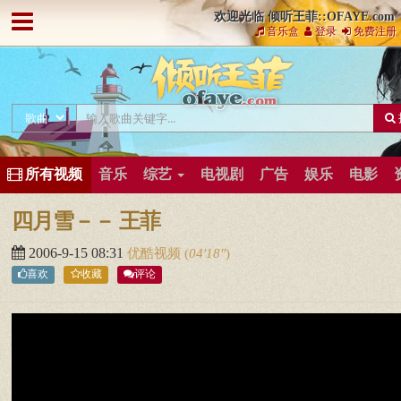
欢迎光临 倾听王菲::OFAYE.com
音乐盒
登录
免费注册
所有视频
音乐
综艺
电视剧
广告
娱乐
电影
四月雪－－ 王菲
2006-9-15 08:31
优酷视频
(
04′18″
)
喜欢
收藏
评论