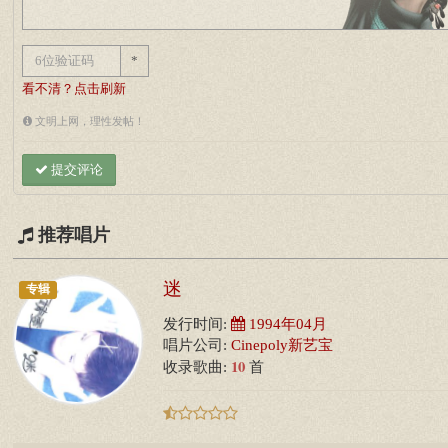
*
看不清？点击刷新
文明上网，理性发帖！
提交评论
推荐唱片
迷
专辑
发行时间:
1994年04月
唱片公司:
Cinepoly新艺宝
10
收录歌曲:
首