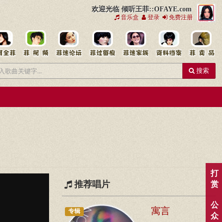
欢迎光临 倾听王菲::OFAYE.com
音乐盒
登录
免费注册
搜索
打
推荐唱片
赏
公
寓言
专辑
众