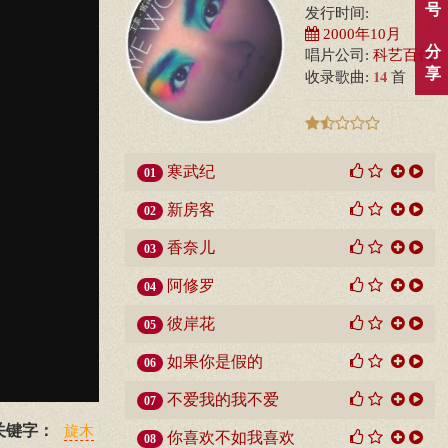
号
发行时间:
2000年10月
分
唱片公司:
科艺百代
享
14
收录歌曲:
首
寒武纪
01
新房客
02
香奈儿
03
阿修罗
04
彼岸花
05
如果你是假的
06
不爱我的我不爱
07
关键字：
旋木
你喜欢不如我喜欢
08