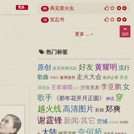
更多..
再见萤火虫
09
笑忘书
10
更多 ...
顶部
热门标签
黄耀明
好友
原创
流行
波尼埃姆乐队
走火大会
歌曲
香港
微博推荐
教师必看
NIKE
女
李亚鹏
王菲巡唱
沙宣美发
演唱会
汶川
穿
歌手
《那年花开月正圆》
神话
越火线
高清图片
郑爽
新娘
谢霆锋
新闻/其它
空城
伤感歌
宝宝杂耍
奈何桥
大陆
钢琴演奏
优质课
嫣然基金