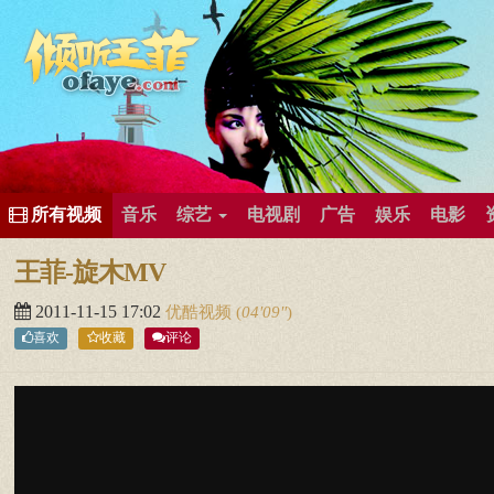
所有歌曲专辑
王菲新闻
王菲的精美图片
王菲精彩视频
王菲论坛
给王菲留言
用户中心
王
所有视频
音乐
综艺
电视剧
广告
娱乐
电影
王菲-旋木MV
2011-11-15 17:02
优酷视频
(
04′09″
)
喜欢
收藏
评论