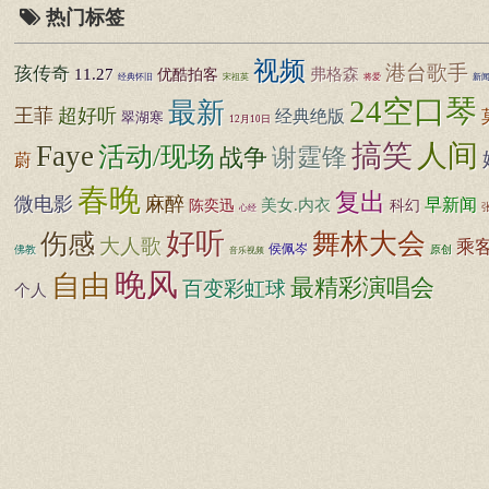
热门标签
视频
港台歌手
孩传奇
11.27
优酷拍客
弗格森
新闻
经典怀旧
宋祖英
将爱
24空口琴
最新
王菲
超好听
经典绝版
翠湖寒
12月10日
搞笑
人间
Faye
活动/现场
谢霆锋
战争
蔚
春晚
复出
微电影
麻醉
早新闻
陈奕迅
美女.内衣
科幻
心经
好听
舞林大会
伤感
大人歌
乘
侯佩岑
佛教
原创
音乐视频
晚风
自由
最精彩演唱会
百变彩虹球
个人