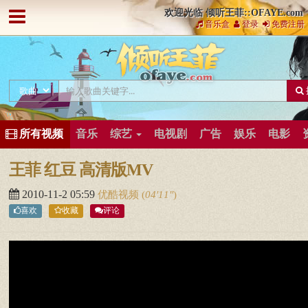
欢迎光临 倾听王菲::OFAYE.com
音乐盒
登录
免费注册
所有视频
音乐
综艺
电视剧
广告
娱乐
电影
王菲 红豆 高清版MV
2010-11-2 05:59
优酷视频
(
04′11″
)
喜欢
收藏
评论