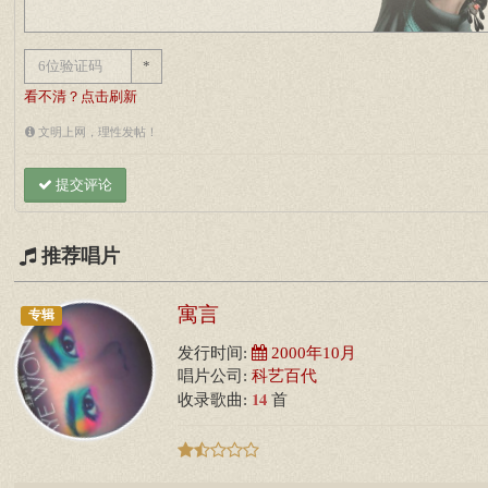
*
看不清？点击刷新
文明上网，理性发帖！
提交评论
推荐唱片
寓言
专辑
发行时间:
2000年10月
唱片公司:
科艺百代
14
收录歌曲:
首