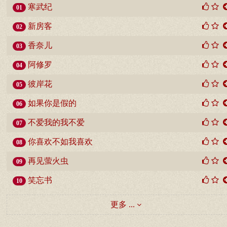
寒武纪
01
新房客
02
香奈儿
03
阿修罗
04
彼岸花
05
如果你是假的
06
不爱我的我不爱
07
你喜欢不如我喜欢
08
再见萤火虫
09
笑忘书
10
更多 ...