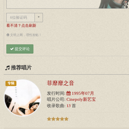
*
看不清？点击刷新
文明上网，理性发帖！
提交评论
推荐唱片
菲靡靡之音
专辑
发行时间:
1995年07月
唱片公司:
Cinepoly新艺宝
13
收录歌曲:
首