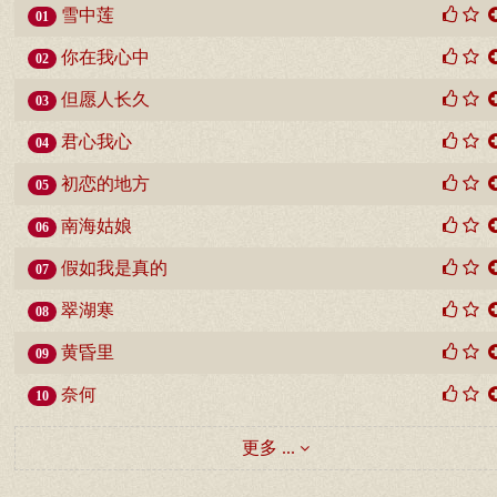
雪中莲
01
你在我心中
02
但愿人长久
03
君心我心
04
初恋的地方
05
南海姑娘
06
假如我是真的
07
翠湖寒
08
黄昏里
09
奈何
10
更多 ...