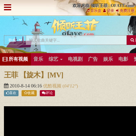
欢迎光临 倾听王菲::OFAYE.com
音乐盒
登录
免费注册
所有视频
音乐
综艺
电视剧
广告
娱乐
电影
王菲 【旋木】[MV]
2010-8-14 06:16
优酷视频
(
04′12″
)
喜欢
收藏
评论