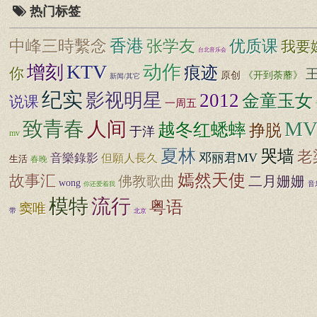
热门标签
香港
张学友
中峰三時繫念
优质课
我要
台北音乐会
KTV
增刻
动作
痕迹
你
原创
《开到荼蘼》
新闻/其它
纪实
影视明星
2012
金童玉女
说课
一周五
致青春
M
人间
越冬红蟋蟀
挣脱
于洋
mv
夏林
哭墙
老
邓丽君MV
音樂錄影
但願人長久
生活
春晚
嫣然天使
故事汇
佛教歌曲
二月姗姗
wong
音
你还爱着我
模特
流行
粤语
窦唯
带
北京